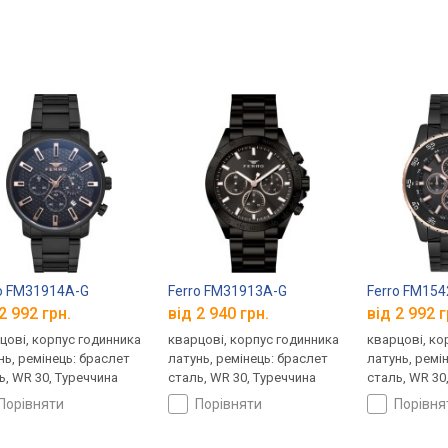
o FM31914A-G
Ferro FM31913A-G
Ferro FM15
2 992 грн.
від 2 940 грн.
від 2 992 г
цові, корпус годинника
кварцові, корпус годинника
кварцові, ко
нь, ремінець: браслет
латунь, ремінець: браслет
латунь, ремі
ь, WR 30, Туреччина
сталь, WR 30, Туреччина
сталь, WR 30
порівняти
порівняти
порівн