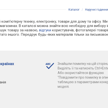
Каталог
/
Наручні годинн
і комп'ютерну техніку, електроніку, товари для дому та офісу. Ми
т-магазинах. В каталозі можна знайти всю необхідну для вибору
ошук товару за назвою,
відгуки
користувачів, фотогалереї товарів,
агато іншого. Передрук будь-яких матеріалів тільки за письмово
 країнах
Знайшли помилку на цій сторінц
Виділіть її та натисніть Ctrl+Ente
Або скористайтеся функцією
"Повідомити про помилку в опис
анія
таблицею з параметрами конк
моделі.