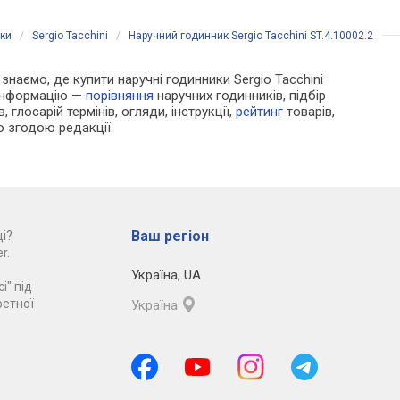
ики
/
Sergio Tacchini
/
Наручний годинник Sergio Tacchini ST.4.10002.2
 знаємо, де купити наручні годинники Sergio Tacchini
 інформацію —
порівняння
наручних годинників, підбір
 глосарій термінів, огляди, інструкції,
рейтинг
товарів,
ю згодою редакції.
Ваш регіон
і?
r.
Україна
,
UA
і" під
ретної
Україна