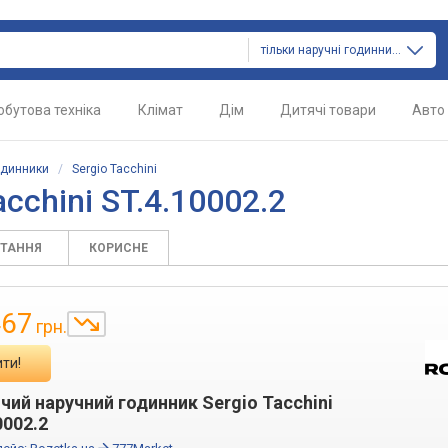
тільки наручні годинники
обутова техніка
Клімат
Дім
Дитячі товари
Авто
одинники
/
Sergio Tacchini
cchini ST.4.10002.2
ИТАННЯ
КОРИСНЕ
467
грн.
ти!
чий наручний годинник Sergio Tacchini
0002.2