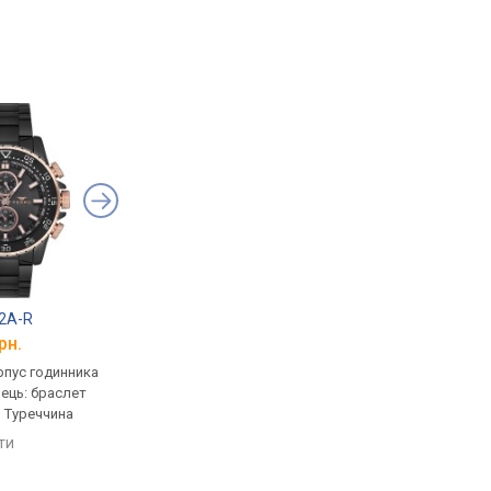
42A-R
Ferro FM31084A-A2
Ferro FM31248A-E2
рн.
від 2 940 грн.
від 3 255 грн.
рпус годинника
кварцові, корпус годинника
кварцові, корпус го
нець: браслет
латунь, ремінець: браслет
латунь, ремінець: бр
, Туреччина
сталь, WR 30, Туреччина
сталь, WR 30, Туречч
яти
порівняти
порівняти