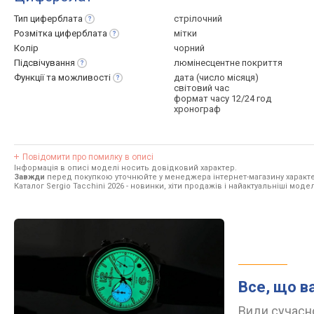
Тип
циферблата
стрілочний
Розмітка
циферблата
мітки
Колір
чорний
Підсвічування
люмінесцентне покриття
Функції та
можливості
дата (число місяця)
світовий час
формат часу 12/24 год
хронограф
Повідомити про помилку в описі
Інформація в описі моделі носить довідковий характер.
Завжди
перед покупкою уточнюйте у менеджера інтернет-магазину характе
Каталог Sergio Tacchini 2026
- новинки, хіти продажів і найактуальніші моделі
Все, що в
Види сучасно