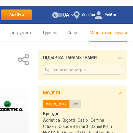
UA
Знайти
Україна
Увійти
Інструмент
Туризм
Спорт
Мода та аксесуари
ПІДБІР ЗА ПАРАМЕТРАМИ
МОДЕЛІ
у продажу
всі
Бренди
Adriatica
Bigotti
Casio
Certina
Citizen
Claude Bernard
Daniel Klein
FESTINA
Orient
Q&Q
Royal London