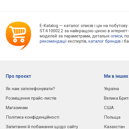
E-Katalog
— каталог описів і цін на побутову 
ST.4.10002.2 за найкращою ціною в інтерне
моделей за параметрами, детальні
описи
, п
рекомендації
експертів,
каталог брендів
і б
Про проєкт
Ми в інших
Як нам зателефонувати?
Україна
Розміщення прайс-листів
Велика Брит
Магазинам
США
Політика конфіденційності
Польща
Запитання й побажання щодо сайту
Казахстан