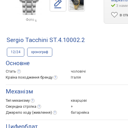
Маркетп
З нами
в сп
Фото
6
Sergio Tacchini ST.4.10002.2
12/24
хронограф
Основне
Стать
чоловічі
Країна походження
бренду
Італія
Механізм
Тип
механізму
кварцові
Секундна
стрілка
+
Джерело ходу
(живлення)
батарейка
Циферблат