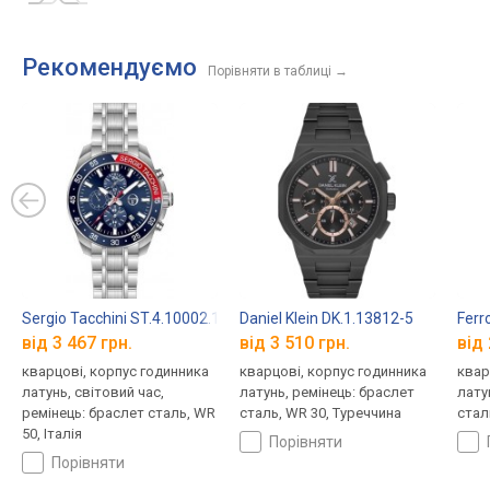
Рекомендуємо
Порівняти в таблиці
→
Sergio Tacchini ST.4.10002.1
Daniel Klein DK.1.13812-5
Ferr
від 3 467 грн.
від 3 510 грн.
від 
кварцові, корпус годинника
кварцові, корпус годинника
квар
латунь, світовий час,
латунь, ремінець: браслет
лату
ремінець: браслет сталь, WR
сталь, WR 30, Туреччина
стал
50, Італія
порівняти
порівняти