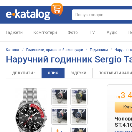
Гаджети
Комп'ютери
Фото
TV
Аудіо
П
Каталог
/
Годинники, прикраси й аксесуари
/
Годинники
/
Наручні г
Наручний годинник Sergio Ta
ДЕ КУПИТИ
ОПИС
ВІДГУКИ
ПОСТАВИТИ ЗАП
1
3 
від
Купи
Чолові
ST.4.1