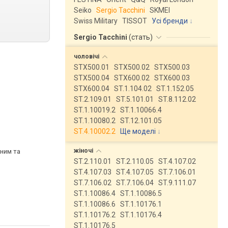
Seiko
Sergio Tacchini
SKMEI
Swiss Military
TISSOT
Усі бренди
Sergio Tacchini
(
стать
)
чоловічі
STX500.01
STX500.02
STX500.03
STX500.04
STX600.02
STX600.03
STX600.04
ST.1.104.02
ST.1.152.05
ST.2.109.01
ST.5.101.01
ST.8.112.02
ST.1.10019.2
ST.1.10066.4
ST.1.10080.2
ST.12.101.05
ST.4.10002.2
Ще моделі
↓
жіночі
ним та
ST.2.110.01
ST.2.110.05
ST.4.107.02
ST.4.107.03
ST.4.107.05
ST.7.106.01
ST.7.106.02
ST.7.106.04
ST.9.111.07
ST.1.10086.4
ST.1.10086.5
ST.1.10086.6
ST.1.10176.1
ST.1.10176.2
ST.1.10176.4
ST.1.10176.5