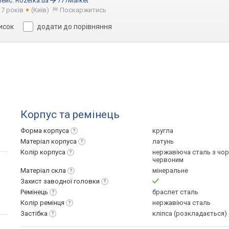
лейс:
Rozetka.ua
777Market
 7 років
(Київ)
Поскаржитись
исок
додати до порівняння
Корпус та ремінець
Форма
корпуса
кругла
Матеріал
корпуса
латунь
Колір
корпуса
нержавіюча сталь з чор
червоним
Матеріал
скла
мінеральне
Захист заводної
головки
Ремінець
браслет сталь
Колір
ремінця
нержавіюча сталь
Застібка
кліпса (розкладається)