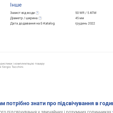
Інше
Захист від
води
50 WR / 5 ATM
Діаметр /
ширина
45 мм
Дата додавання на E-Katalog
грудень 2022
ристики і комплектацію товару
 Sergio Tacchini.
ам потрібно знати про підсвічування в год
го підсвічування у звичайних і розумних годинниках