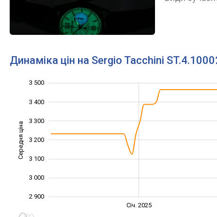
Динаміка цін на Sergio Tacchini ST.4.1000
3 500
2 700
2 800
3 600
3 400
3 300
Середня ціна
3 200
2 900
3 100
3 000
2 900
Січ. 2027
Лип.
Січ. 2025
L