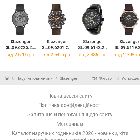
Slazenger
Slazenger
Slazenger
Slazenger
SL.09.6225.2.0
SL.09.6201.2.0
SL.09.6142.2.0
SL.09.6119.
3
3
4
2
від 2 670 грн.
від 2 541 грн.
від 2 485 грн.
від 2 398 гр
Наручні годинники
Slazenger
Фільтр
Усі модел
Повна версія сайту
Політика конфіденційності
Запитання й побажання щодо сайту
Магазинам
Каталог наручних годинників 2026 - новинки, хіти