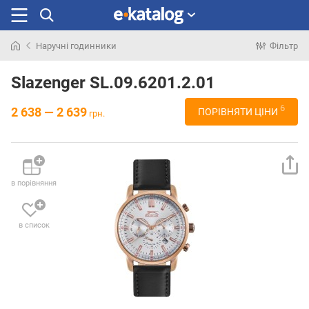
Наручні годинники
Фільтр
Шукали
раніше
Slazenger SL.09.6201.2.01
6
2 638 — 2 639
ПОРІВНЯТИ ЦІНИ
грн.
в порівняння
в список