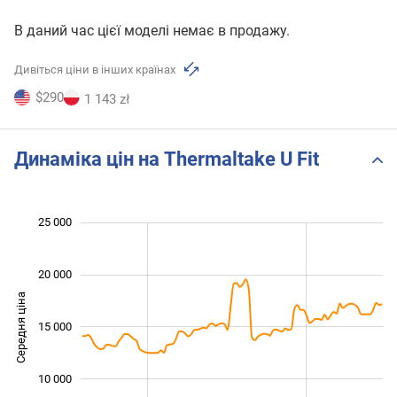
В даний час цієї моделі немає в продажу.
Дивіться ціни в інших країнах
$290
1 143 zł
Динаміка цін на Thermaltake U Fit
 000
 000
 000
 000
 000
0
25 000
20 000
Середня ціна
10 000
15 000
10 000