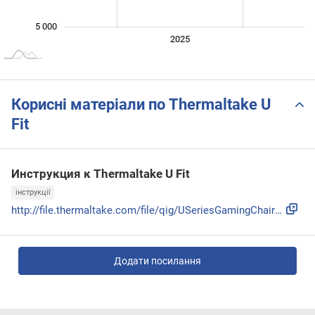
5 000
2024
2026
2027
2025
L
Корисні матеріали по Thermaltake U
Fit
Инструкция к Thermaltake U Fit
інструкції
http://file.thermaltake.com/file/qig/USeriesGamingChair_EN_...
Додати посилання