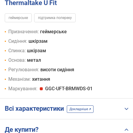
Thermaltake U Fit
геймерське
підтримка попереку
Призначення:
геймерське
Сидіння:
шкірзам
Спинка:
шкірзам
Основа:
метал
Регулювання:
висоти сидіння
Механізм:
хитання
Маркування:
GGC-UFT-BRMWDS-01
Всі характеристики
Докладніше
Де купити?