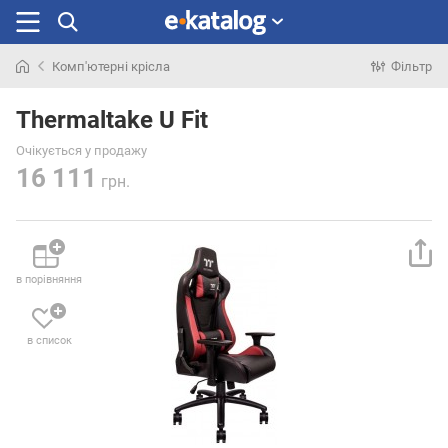
Комп'ютерні крісла
Фільтр
Шукали
раніше
Thermaltake U Fit
Очікується у продажу
16 111
грн.
в порівняння
в список