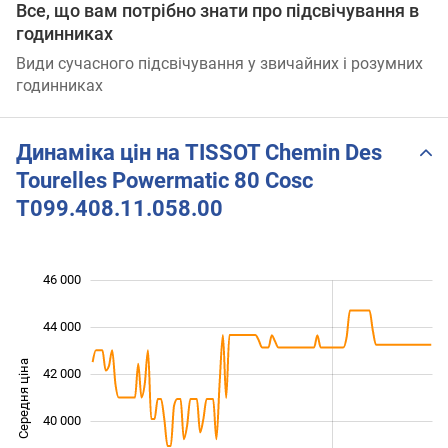
Все, що вам потрібно знати про підсвічування в
годинниках
Види сучасного підсвічування у звичайних і розумних
годинниках
Динаміка цін на TISSOT Chemin Des
Tourelles Powermatic 80 Cosc
T099.408.11.058.00
46 000
 000
 000
 000
44 000
Середня ціна
42 000
36 000
40 000