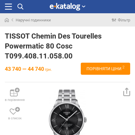
Наручні годинники
Фільтр
Шукали
раніше
TISSOT Chemin Des Tourelles
Powermatic 80 Cosc
T099.408.11.058.00
2
43 740 — 44 740
ПОРІВНЯТИ ЦІНИ
грн.
в порівняння
в список