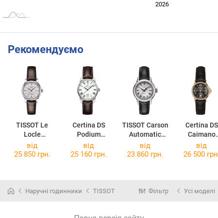
2024
2025
2028
2026
L
Рекомендуємо
TISSOT Le
Certina DS
TISSOT Carson
Certina DS
Locle
Podium
Automatic
Caimano
Automatic Lady
C001.007.16.0
T085.207.16.0
C017.207.36
від
від
від
від
T006.207.16.0
13.00
13.00
87.00
25 850 грн.
25 160 грн.
23 860 грн.
26 500 грн
38.00
Наручні годинники
TISSOT
Фільтр
Усі моделі