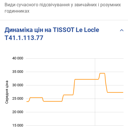
Види сучасного підсвічування у звичайних і розумних
годинниках
Динаміка цін на TISSOT Le Locle
T41.1.113.77
40 000
 000
 000
 000
35 000
Середня ціна
30 000
15 000
25 000
20 000
15 000