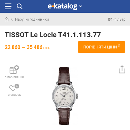
Наручні годинники
Фільтр
Шукали
раніше
TISSOT Le Locle T41.1.113.77
3
22 860 — 35 486
ПОРІВНЯТИ ЦІНИ
грн.
в порівняння
в список