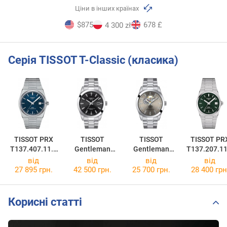
Ціни в інших країнах
$875
678 £
4 300 zł
Серія TISSOT T-Classic (класика)
TISSOT PRX
TISSOT
TISSOT
TISSOT PR
T137.407.11.0
Gentleman
Gentleman
T137.207.11
41.00
Powermatic 80
Powermatic 80
91.00
від
від
від
від
Silicium
T127.407.11.0
27 895 грн.
42 500 грн.
25 700 грн.
28 400 грн
T127.407.11.0
81.00
51.00
Корисні статті