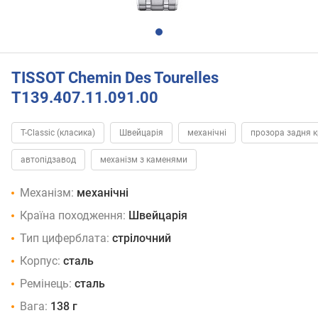
TISSOT Chemin Des Tourelles
T139.407.11.091.00
T-Classic (класика)
Швейцарія
механічні
прозора задня 
автопідзавод
механізм з каменями
Механізм:
механічні
Країна походження:
Швейцарія
Тип циферблата:
стрілочний
Корпус:
сталь
Ремінець:
сталь
Вага:
138 г