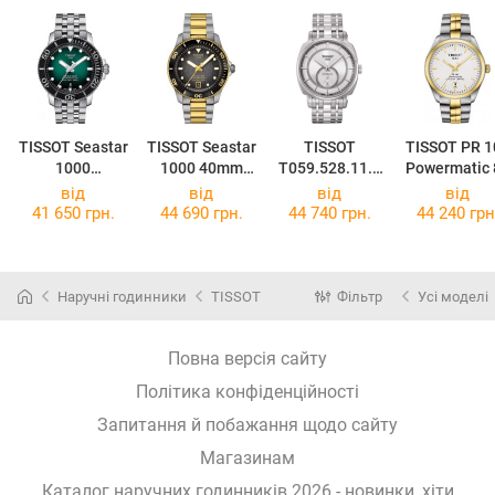
TISSOT Seastar
TISSOT Seastar
TISSOT
TISSOT PR 1
1000
1000 40mm
T059.528.11.0
Powermatic 
Powermatic 80
T120.807.22.0
31.00
COSC
від
від
від
від
T120.407.11.0
51.00
T101.408.22
41 650 грн.
44 690 грн.
44 740 грн.
44 240 грн
91.01
31.00
Наручні годинники
TISSOT
Фільтр
Усі моделі
Повна версія сайту
Політика конфіденційності
Запитання й побажання щодо сайту
Магазинам
Каталог наручних годинників 2026 - новинки, хіти