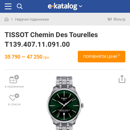
Наручні годинники
Фільтр
Шукали
раніше
TISSOT Chemin Des Tourelles
T139.407.11.091.00
9
35 790 — 47 250
ПОРІВНЯТИ ЦІНИ
грн.
в порівняння
в список