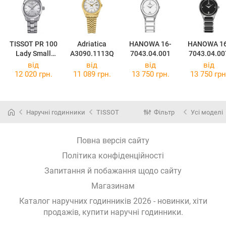
TISSOT PR 100
Adriatica
HANOWA 16-
HANOWA 16
Lady Small
A3090.1113Q
7043.04.001
7043.04.00
T101.010.11.0
від
від
від
від
31.00
12 020 грн.
11 089 грн.
13 750 грн.
13 750 грн
Наручні годинники
TISSOT
Фільтр
Усі моделі
Повна версія сайту
Політика конфіденційності
Запитання й побажання щодо сайту
Магазинам
Каталог наручних годинників 2026 - новинки, хіти
продажів,
купити наручні годинники
.