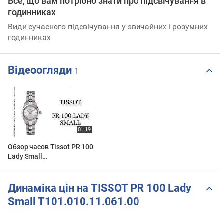
Все, що вам потрібно знати про підсвічування в
годинниках
Види сучасного підсвічування у звичайних і розумних
годинниках
Відеоогляди
1
Обзор часов Tissot PR 100
Lady Small
T101.010.11.031.00
Динаміка цін на TISSOT PR 100 Lady
Small T101.010.11.061.00