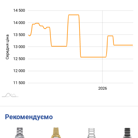
14 500
 500
 000
 000
14 000
13 500
Середня ціна
13 000
11 500
12 500
12 000
11 500
2024
2025
2028
2026
L
Рекомендуємо