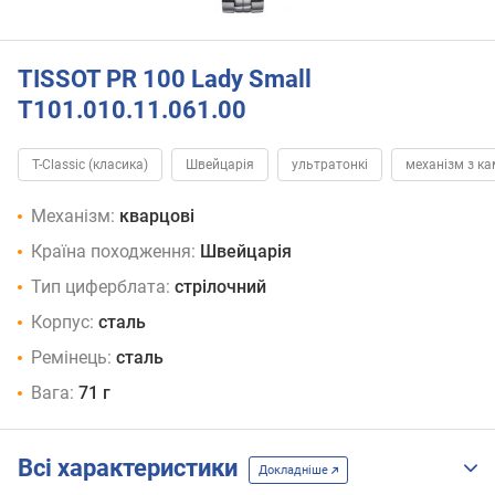
TISSOT PR 100 Lady Small
T101.010.11.061.00
T-Classic (класика)
Швейцарія
ультратонкі
механізм з к
Механізм:
кварцові
Країна походження:
Швейцарія
Тип циферблата:
стрілочний
Корпус:
сталь
Ремінець:
сталь
Вага:
71 г
Всі характеристики
Докладніше