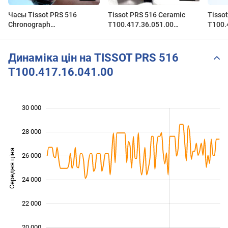
Часы Tissot PRS 516
Tissot PRS 516 Ceramic
Tisso
Chronograph
T100.417.36.051.00
T100.
T100.417.16.051.00
www.zegarmistrz.com
Watch
Динаміка цін на TISSOT PRS 516
T100.417.16.041.00
30 000
 000
 000
 000
28 000
Середня ціна
26 000
20 000
24 000
22 000
20 000