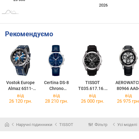
2024
2025
2028
2026
L
Рекомендуємо
Vostok Europe
Certina DS-8
TISSOT
AEROWATC
Almaz 6S11-
Chrono
T035.617.16.0
80966 AA0
320A675
C045.417.16.0
51.00
від
від
від
від
41.00
26 120 грн.
28 210 грн.
26 000 грн.
26 975 грн
Наручні годинники
TISSOT
Фільтр
Усі моделі