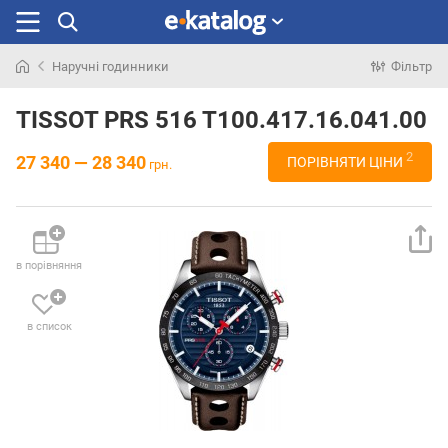
Наручні годинники
Фільтр
Шукали
раніше
TISSOT PRS 516 T100.417.16.041.00
2
27 340 — 28 340
ПОРІВНЯТИ ЦІНИ
грн.
в порівняння
в список