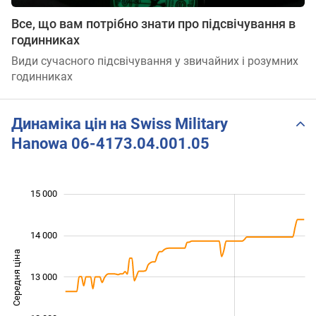
Все, що вам потрібно знати про підсвічування в
годинниках
Види сучасного підсвічування у звичайних і розумних
годинниках
Динаміка цін на Swiss Military
Hanowa 06-4173.04.001.05
 500
 500
 500
 000
 000
 000
15 000
14 000
Середня ціна
13 000
11 500