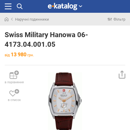
Наручні годинники
Фільтр
Шукали
раніше
Swiss Military Hanowa 06-
4173.04.001.05
13 980
від
грн.
в порівняння
в список