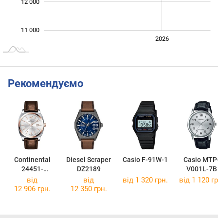
12 000
11 000
2024
2025
2028
2026
L
Рекомендуємо
Continental
Diesel Scraper
Casio F-91W-1
Casio MTP
24451-
DZ2189
V001L-7B
GD856120
від
від
від 1 320 грн.
від 1 120 гр
12 906 грн.
12 350 грн.