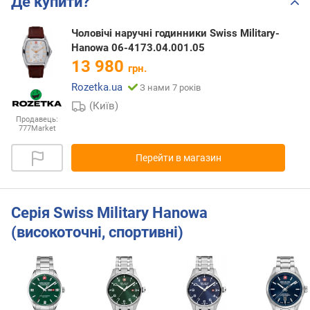
Де купити?
Чоловічі наручні годинники Swiss Military-
Hanowa 06-4173.04.001.05
13 980
грн.
Rozetka.ua
З нами 7 років
(Київ)
Продавець:
777Market
Перейти в магазин
Серія Swiss Military Hanowa
(високоточні, спортивні)