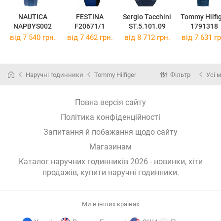
NAUTICA
FESTINA
Sergio Tacchini
Tommy Hilfi
NAPBYS002
F20671/1
ST.5.101.09
1791318
від 7 540 грн.
від 7 462 грн.
від 8 712 грн.
від 7 631 гр
Наручні годинники
Tommy Hilfiger
Фільтр
Усі 
Повна версія сайту
Політика конфіденційності
Запитання й побажання щодо сайту
Магазинам
Каталог наручних годинників 2026 - новинки, хіти
продажів,
купити наручні годинники
.
Ми в інших країнах