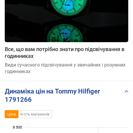
Все, що вам потрібно знати про підсвічування в
годинниках
Види сучасного підсвічування у звичайних і розумних
годинниках
Динаміка цін на Tommy Hilfiger
1791266
Ціна
К-сть магазинів
8 500
 000
 500
 000