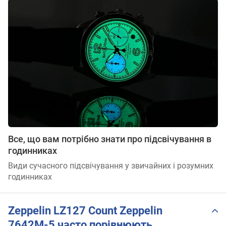
Все, що вам потрібно знати про підсвічування в
годинниках
Види сучасного підсвічування у звичайних і розумних
годинниках
Zeppelin LZ127 Count Zeppelin
7642M-5 часто порівнюють