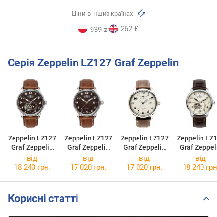
Ціни в інших країнах
262 £
939 zł
Серія Zeppelin LZ127 Graf Zeppelin
Zeppelin LZ127
Zeppelin LZ127
Zeppelin LZ127
Zeppelin LZ
Graf Zeppelin
Graf Zeppelin
Graf Zeppelin
Graf Zeppel
7666-4
8656-3
7656-5
7666-5
від
від
від
від
18 240 грн.
17 020 грн.
17 020 грн.
18 240 грн
Корисні статті