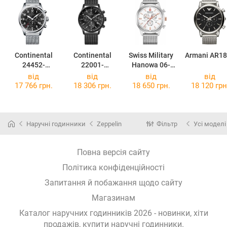
Continental
Continental
Swiss Military
Armani AR1
24452-
22001-
Hanowa 06-
GC101420
GC404430
3308.12.001
від
від
від
від
17 766 грн.
18 306 грн.
18 650 грн.
18 120 грн
Наручні годинники
Zeppelin
Фільтр
Усі моделі
Повна версія сайту
Політика конфіденційності
Запитання й побажання щодо сайту
Магазинам
Каталог наручних годинників 2026 - новинки, хіти
продажів,
купити наручні годинники
.