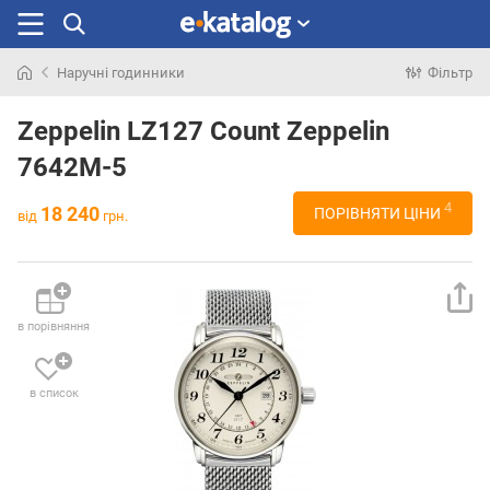
Наручні годинники
Фільтр
Шукали
раніше
Zeppelin LZ127 Count Zeppelin
7642M-5
4
18 240
ПОРІВНЯТИ ЦІНИ
від
грн.
в порівняння
в список