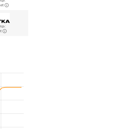
ць:
net
ць:
et