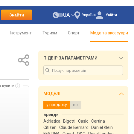
UA
Знайти
Україна
Увійти
Інструмент
Туризм
Спорт
Мода та аксесуари
ПІДБІР ЗА ПАРАМЕТРАМИ
к купити
МОДЕЛІ
у продажу
всі
Бренди
Adriatica
Bigotti
Casio
Certina
Citizen
Claude Bernard
Daniel Klein
FESTINA
Orient
Q&Q
Royal London