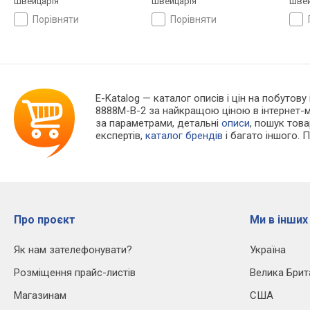
Швейцарія
Швейцарія
Швей
порівняти
порівняти
E-Katalog
— каталог описів і цін на побутову
8888M-B-2 за найкращою ціною в інтернет-м
за параметрами, детальні
описи
, пошук тов
експертів,
каталог брендів
і багато іншого. 
Про проєкт
Ми в інших
Як нам зателефонувати?
Україна
Розміщення прайс-листів
Велика Брит
Магазинам
США