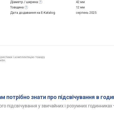
Діаметр /
ширина
42 мм
Товщина
12 мм
Дата додавання на E-Katalog
серпень 2025
ристики і комплектацію товару
elin.
ам потрібно знати про підсвічування в год
го підсвічування у звичайних і розумних годинниках