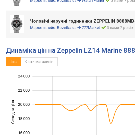
Маркетплейс:
Rozetka.ua
Watch Planet
З нами 7 рок
Чоловічі наручні годинники ZEPPELIN 8888MB
Маркетплейс:
Rozetka.ua
777Market
З нами 7 років
Динаміка цін на Zeppelin LZ14 Marine 8
Ціна
К-сть магазинів
13 000
15 000
17 000
26 000
12 000
10 000
24 000
22 000
Середня ціна
20 000
15 000
18 000
16 000