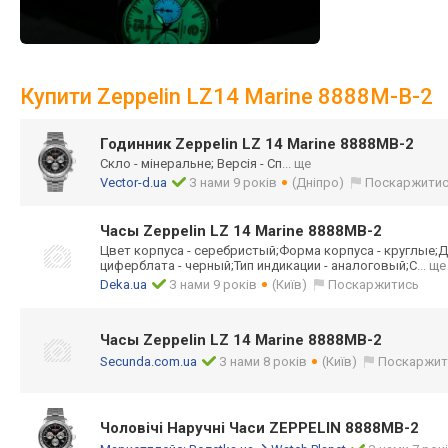
Купити Zeppelin LZ14 Marine 8888M-B-2
Годинник Zeppelin LZ 14 Marine 8888MB-2
Скло - мінеральне; Версія - Сп
... ще
Vector-d.ua
З нами 9 років
(Дніпро)
Поскаржити
Часы Zeppelin LZ 14 Marine 8888MB-2
Цвет корпуса - серебристый;Фор
ма корпуса - круглые;Д
циферблата - черный;Тип индикации - аналоговый;С
... ще
Deka.ua
З нами 9 років
(Київ)
Поскаржитись
Часы Zeppelin LZ 14 Marine 8888MB-2
Secunda.com.ua
З нами 8 років
(Київ)
Поскаржит
Чоловічі Наручні Часи ZEPPELIN 8888MB-2