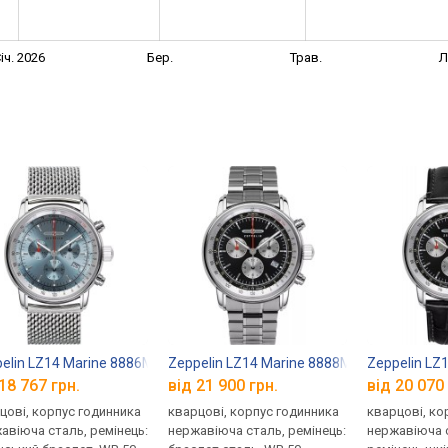
іч. 2026
Бер.
Трав.
Л
8637M-4
elin LZ14 Marine 8886M-3
Zeppelin LZ14 Marine 8888M-B-2
Zeppelin LZ
18 767 грн.
від 21 900 грн.
від 20 070 
цові, корпус годинника
кварцові, корпус годинника
кварцові, ко
авіюча сталь, ремінець:
нержавіюча сталь, ремінець:
нержавіюча с