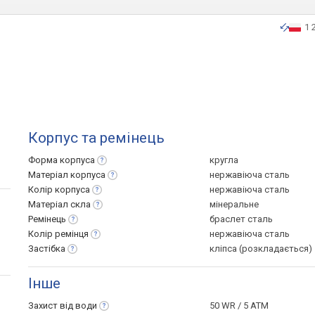
1 
Корпус та ремінець
Форма
корпуса
кругла
Матеріал
корпуса
нержавіюча сталь
Колір
корпуса
нержавіюча сталь
Матеріал
скла
мінеральне
Ремінець
браслет сталь
Колір
ремінця
нержавіюча сталь
Застібка
кліпса (розкладається)
Інше
Захист від
води
50 WR / 5 ATM