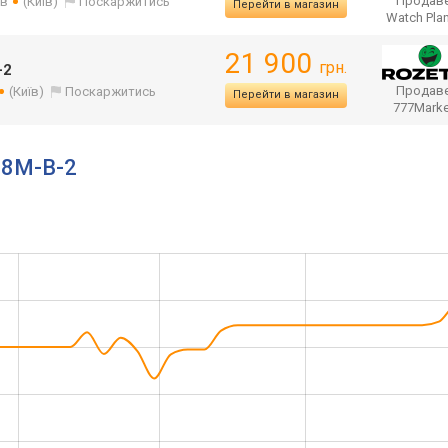
Продаве
ів
(Київ)
Поскаржитись
Перейти в магазин
Watch Pla
21 900
грн.
-2
Продаве
(Київ)
Поскаржитись
Перейти в магазин
777Mark
888M-B-2