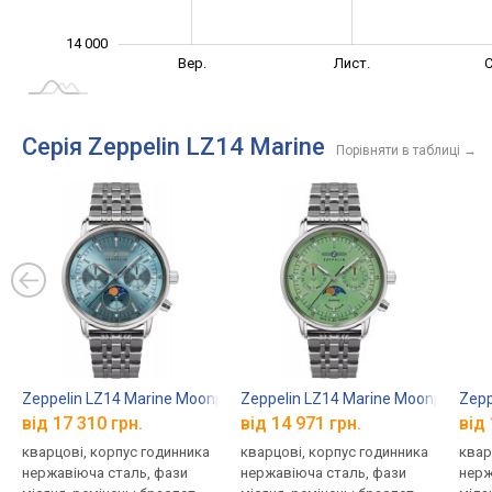
14 000
Лип.
Вер.
Вер.
Лист.
С
L
Серія Zeppelin LZ14 Marine
Порівняти в таблиці
→
Zeppelin LZ14 Marine Moonphase 8637M-3
Zeppelin LZ14 Marine Moonphase 
Zepp
від 17 310 грн.
від 14 971 грн.
від 
кварцові, корпус годинника
кварцові, корпус годинника
квар
нержавіюча сталь, фази
нержавіюча сталь, фази
нерж