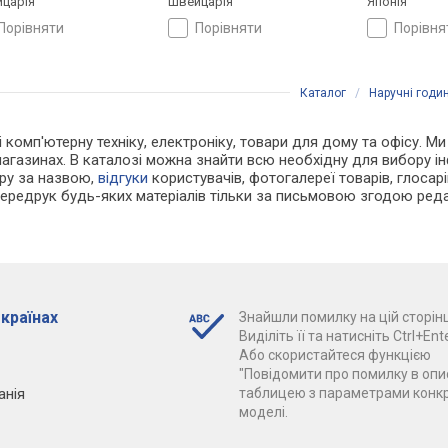
царія
Швейцарія
Японія
порівняти
порівняти
порівн
Каталог
/
Наручні годи
 і комп'ютерну техніку, електроніку, товари для дому та офісу. М
агазинах. В каталозі можна знайти всю необхідну для вибору 
ару за назвою,
відгуки
користувачів, фотогалереї товарів, глосарій
Передрук будь-яких матеріалів тільки за письмовою згодою реда
 країнах
Знайшли помилку на цій сторінц
Виділіть її та натисніть Ctrl+Ente
Або скористайтеся функцією
"Повідомити про помилку в опис
анія
таблицею з параметрами конк
моделі.