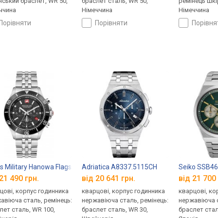
нський браслет, WR 50,
браслет сталь, WR 50,
ремінець шкі
ччина
Німеччина
Німеччина
порівняти
порівняти
порівн
s Military Hanowa Flagship X Chrono SMWGI2100701
Adriatica A8337.5115CH
Seiko SSB4
21 490 грн.
від 20 641 грн.
від 21 700 
цові, корпус годинника
кварцові, корпус годинника
кварцові, ко
авіюча сталь, ремінець:
нержавіюча сталь, ремінець:
нержавіюча с
лет сталь, WR 100,
браслет сталь, WR 30,
браслет стал