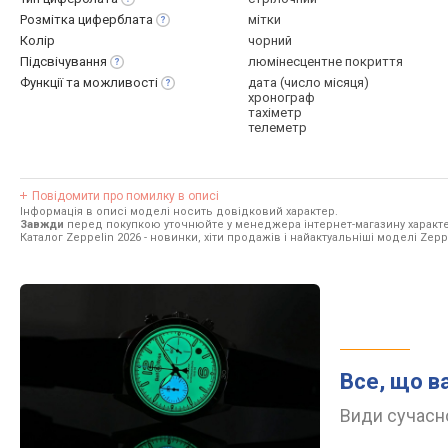
Розмітка
циферблата
мітки
Колір
чорний
Підсвічування
люмінесцентне покриття
Функції та
можливості
дата (число місяця)
хронограф
тахіметр
телеметр
Повідомити про помилку в описі
Інформація в описі моделі носить довідковий характер.
Завжди
перед покупкою уточнюйте у менеджера інтернет-магазину характе
Каталог Zeppelin 2026
- новинки, хіти продажів і найактуальніші моделі Zepp
Все, що в
Види сучасно