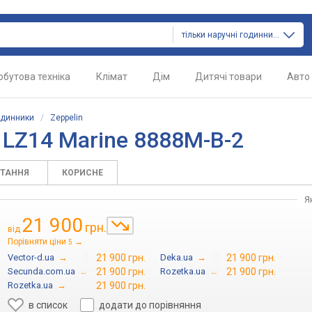
тільки наручні годинники
обутова техніка
Клімат
Дім
Дитячі товари
Авто
одинники
/
Zeppelin
n LZ14 Marine 8888M-B-2
ИТАННЯ
КОРИСНЕ
Я
21 900
грн.
від
Порівняти ціни
→
5
Vector-d.ua
→
21 900 грн.
Deka.ua
→
21 900 грн.
Secunda.com.ua
→
21 900 грн.
Rozetka.ua
→
21 900 грн.
Rozetka.ua
→
21 900 грн.
в список
додати до порівняння