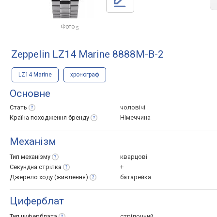
Фото
5
Zeppelin LZ14 Marine 8888M-B-2
LZ14 Marine
хронограф
Основне
Стать
чоловічі
Країна походження
бренду
Німеччина
Механізм
Тип
механізму
кварцові
Секундна
стрілка
+
Джерело ходу
(живлення)
батарейка
Циферблат
Тип
циферблата
стрілочний