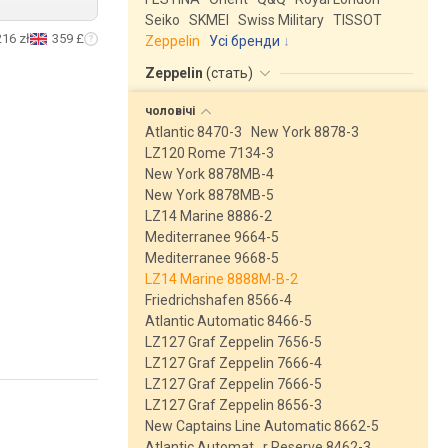
Seiko
SKMEI
Swiss Military
TISSOT
216 zł
359 £
Zeppelin
Усі бренди
Zeppelin
(
стать
)
чоловічі
Atlantic 8470-3
New York 8878-3
LZ120 Rome 7134-3
New York 8878MB-4
New York 8878MB-5
LZ14 Marine 8886-2
Mediterranee 9664-5
Mediterranee 9668-5
LZ14 Marine 8888M-B-2
Friedrichshafen 8566-4
Atlantic Automatic 8466-5
LZ127 Graf Zeppelin 7656-5
LZ127 Graf Zeppelin 7666-4
LZ127 Graf Zeppelin 7666-5
LZ127 Graf Zeppelin 8656-3
New Captains Line Automatic 8662-5
Atlantic Automat…r Reserve 8462-3