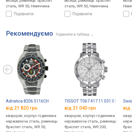
місяця, ремінець: браслет
місяця, ремінець: браслет
міла
сталь, WR 50, Німеччина
сталь, WR 50, Німеччина
Німе
порівняти
порівняти
Рекомендуємо
Порівняти в таблиці
→
Adriatica 8206.5116CH
TISSOT T067.417.11.031.01
Swis
від 21 820 грн.
від 21 040 грн.
від 
кварцові, корпус годинника
кварцові, корпус годинника
квар
нержавіюча сталь, ремінець:
нержавіюча сталь, ремінець:
нерж
браслет сталь, WR 50,
браслет сталь, WR 200,
брас