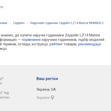
Швейцарія
Японія
яти
порівняти
порівняти
нники
/
Zeppelin
/
Наручний годинник Zeppelin LZ14 Marine 8888M-B-2
и знаємо, де купити наручні годинники Zeppelin LZ14 Marine
інформацію —
порівняння
наручних годинників, підбір моделей
 термінів, огляди, інструкції,
рейтинг
товарів,
рекомендації
кції.
Ваш регіон
і?
r.
Україна
,
UA
і" під
ретної
Україна