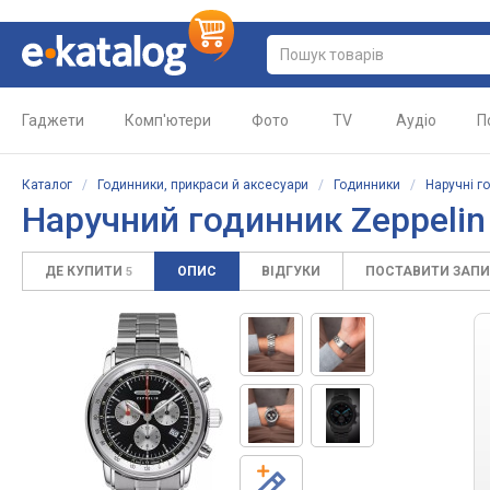
Гаджети
Комп'ютери
Фото
TV
Аудіо
П
Каталог
/
Годинники, прикраси й аксесуари
/
Годинники
/
Наручні г
Наручний годинник
Zeppeli
ДЕ КУПИТИ
ОПИС
ВІДГУКИ
ПОСТАВИТИ ЗАП
5