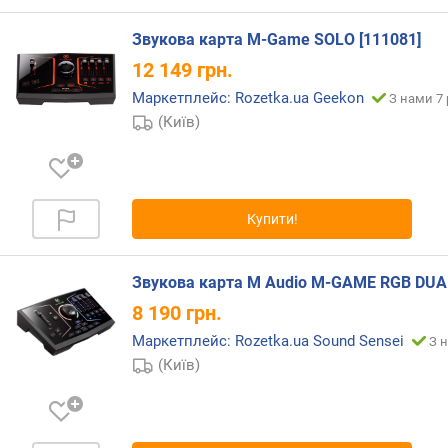
т
Звукова карта M-Game SOLO [111081]
о
р
12 149
грн.
Маркетплейс: Rozetka.ua Geekon
З нами 7 
в
х
(Київ)
і
д
н
и
Купити!
х
к
а
Звукова карта M Audio M-GAME RGB DUA
н
8 190
грн.
а
л
Маркетплейс: Rozetka.ua Sound Sensei
З н
і
(Київ)
в
(
i
n