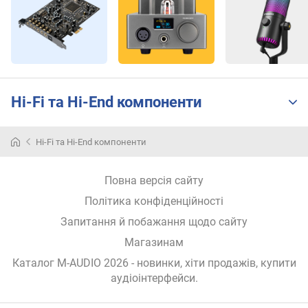
с
т
ь
(
б
і
т
Hi-Fi та Hi-End компоненти
)
ч
Hi-Fi та Hi-End компоненти
а
с
Повна версія сайту
т
о
Політика конфіденційності
т
Запитання й побажання щодо сайту
а
д
Магазинам
и
Каталог M-AUDIO 2026
- новинки, хіти продажів,
купити
с
аудіоінтерфейси
.
к
р