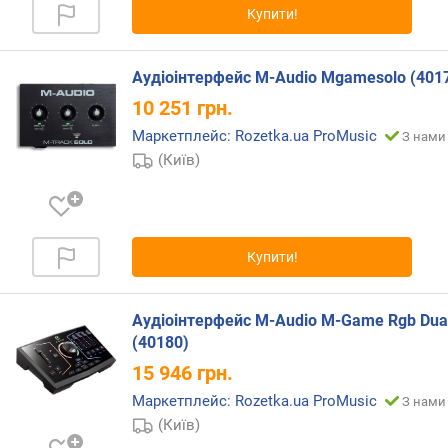
)
Купити!
в
и
Аудіоінтерфейс M-Audio Mgamesolo (401
х
10 251
грн.
і
д
Маркетплейс: Rozetka.ua ProMusic
З нами 
н
(Київ)
и
х
к
а
Купити!
н
а
л
Аудіоінтерфейс M-Audio M-Game Rgb Dua
і
(40180)
в
(
15 946
грн.
o
Маркетплейс: Rozetka.ua ProMusic
З нами 
u
(Київ)
t