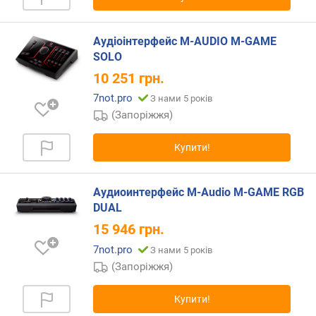
т
ю
п
Аудіоінтерфейс M-AUDIO M-GAME
р
SOLO
о
10 251
грн.
п
о
7not.pro
З нами 5 років
з
(Запоріжжя)
и
ц
Купити!
і
й
Аудиоинтерфейс M-Audio M-GAME RGB
DUAL
ф
о
15 946
грн.
р
7not.pro
З нами 5 років
м
(Запоріжжя)
-
ф
а
Купити!
к