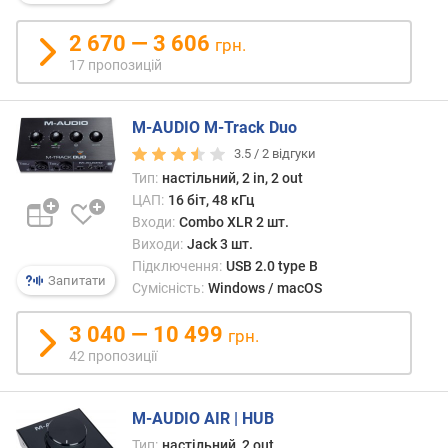
р
н
2 670 — 3 606
грн.
і
17 пропозицій
с
т
ю
M-AUDIO M-Track Duo
3.5 /
2
відгуки
в
Тип:
настільний, 2 in, 2 out
і
ЦАП:
16 біт, 48 кГц
д
Входи:
Combo XLR 2 шт.
д
Виходи:
Jack 3 шт.
е
Підключення:
USB 2.0 type B
ш
Запитати
Сумісність:
Windows / macOS
е
в
3 040 — 10 499
и
грн.
х
42 пропозиції
д
о
д
M-AUDIO AIR | HUB
о
Тип:
настільний, 2 out