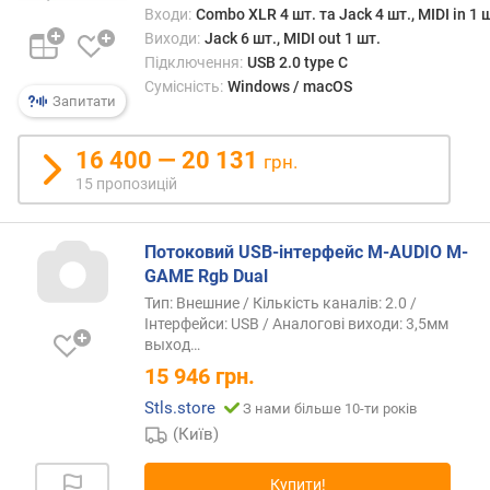
о
Входи:
Combo XLR 4 шт. та Jack 4 шт., MIDI in 1 
ю
Виходи:
Jack 6 шт., MIDI out 1 шт.
д
Підключення:
USB 2.0 type C
о
Сумісність:
Windows / macOS
Запитати
д
а
в
16 400 — 20 131
грн.
а
15 пропозицій
н
н
я
Потоковий USB-інтерфейс M-AUDIO M-
GAME Rgb Dual
з
Тип: Внешние / Кількість каналів: 2.0 /
а
Інтерфейси: USB / Аналогові виходи: 3,5мм
к
выход
…
і
15 946
грн.
л
ь
Stls.store
З нами більше 10-ти років
к
(Київ)
і
с
Купити!