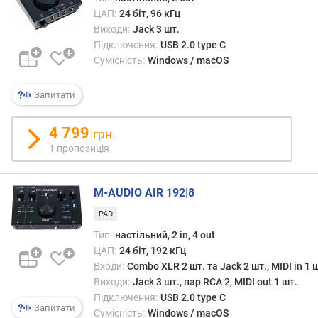
р
ЦАП:
24 біт, 96 кГц
о
Виходи:
Jack 3 шт.
г
Підключення:
USB 2.0 type C
и
Сумісність:
Windows / macOS
х
в
Запитати
і
д
4 799
грн.
д
1 пропозиція
о
р
о
M-AUDIO AIR 192|8
г
и
PAD
х
Тип:
настільний, 2 in, 4 out
д
ЦАП:
24 біт, 192 кГц
о
Входи:
Combo XLR 2 шт. та Jack 2 шт., MIDI in 1 
д
Виходи:
Jack 3 шт., пар RCA 2, MIDI out 1 шт.
е
Підключення:
USB 2.0 type C
ш
Запитати
Сумісність:
Windows / macOS