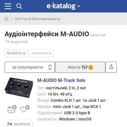
Hi-Fi та Hi-End компоненти
Шукали
раніше
Аудіоінтерфейси M-AUDIO
ціни
на
14 моделей
M-AUDIO
очистити
за популярністю
Фільтр
1
Сортувати
M-AUDIO M-Track Solo
з
Тип:
настільний, 2 in, 2 out
а
ЦАП:
16 біт, 48 кГц
п
Входи:
Combo XLR 1 шт. та Jack 1 шт.
о
Виходи:
mini-Jack 1 шт., пар RCA 1
п
Підключення:
USB 2.0 type B
у
Сумісність:
Windows / macOS
л
Запитати
я