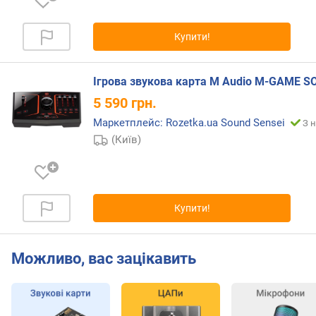
)
п
Купити!
і
д
к
Ігрова звукова карта M Audio M-GAME S
л
5 590
грн.
ю
ч
Маркетплейс: Rozetka.ua Sound Sensei
З н
е
(Київ)
н
н
я
р
Купити!
о
з
р
Можливо, вас зацікавить
я
д
н
і