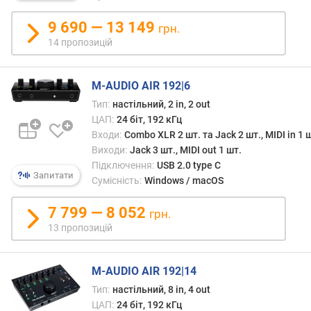
е
в
9 690 — 13 149
грн.
и
14 пропозицій
х
з
M-AUDIO AIR 192|6
а
в
Тип:
настільний, 2 in, 2 out
і
ЦАП:
24 біт, 192 кГц
д
Входи:
Combo XLR 2 шт. та Jack 2 шт., MIDI in 1 
г
Виходи:
Jack 3 шт., MIDI out 1 шт.
у
Підключення:
USB 2.0 type C
к
Запитати
Сумісність:
Windows / macOS
а
м
7 799 — 8 052
грн.
и
13 пропозицій
з
а
M-AUDIO AIR 192|14
д
Тип:
настільний, 8 in, 4 out
а
т
ЦАП:
24 біт, 192 кГц