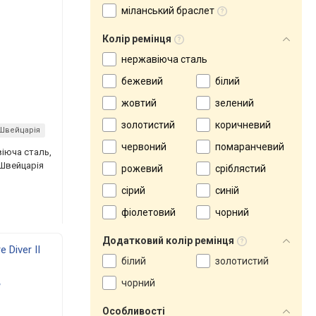
міланський браслет
Колір ремінця
нержавіюча сталь
бежевий
білий
жовтий
зелений
золотистий
коричневий
Швейцарія
червоний
помаранчевий
віюча сталь,
 Швейцарія
рожевий
сріблястий
сірий
синій
фіолетовий
чорний
Додатковий колір ремінця
 Diver II
білий
золотистий
чорний
Особливості