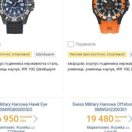
и
порівняти
точні, спортивні)
Швейцарія
Hanowa (високоточні, спортивні)
пус годинника нержавіюча сталь,
кварцові, корпус годинника нержа
нець каучук, WR 100, Швейцарія
ремінець: ремінець каучук, WR 100,
ilitary Hanowa Hawk Eye
Swiss Military Hanowa Offshore
SMWGB0000505
SMWGH2200301
6 950
19 480
Купити!
Купити!
грн.
грн.
кетплейс:
Rozetka.ua
Маркетплейс:
Rozetka.ua
777Market
Laus-W