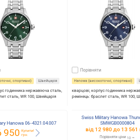
и
порівняти
точні, спортивні)
Швейцарія
Hanowa (високоточні, спортивні)
пус годинника нержавіюча сталь,
кварцові, корпус годинника нержа
лет сталь, WR 100, Швейцарія
ремінець: браслет сталь, WR 100, 
Swiss Military Hanowa Thun
tary Hanowa 06-4321.04.007
SMWGB0000804
від
12 980
до
13 561
6 950
Купити!
грн.
Порівняти ціни
→
10