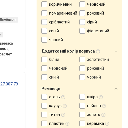
коричневий
червоний
помаранчевий
рожевий
Швейцарія
сріблястий
сірий
синій
фіолетовий
и
чорний
динника
нями,
Додатковий колір корпуса
браслет
білий
золотистий
червоний
рожевий
синій
чорний
.27.007.79
Ремінець
сталь
шкіра
каучук
нейлон
титан
золото
пластик
кераміка