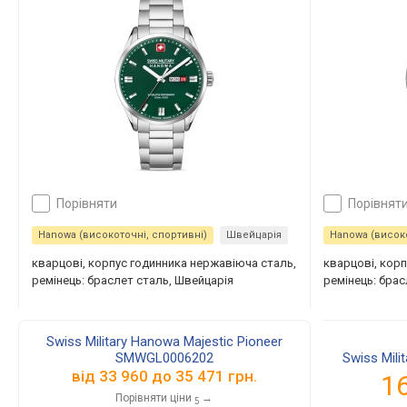
порівняти
порівнят
Hanowa (високоточні, спортивні)
Швейцарія
Hanowa (високо
кварцові, корпус годинника нержавіюча сталь,
кварцові, кор
ремінець: браслет сталь, Швейцарія
ремінець: брас
Swiss Military Hanowa Majestic Pioneer
SMWGL0006202
Swiss Mili
від
33 960
до
35 471
грн.
1
Порівняти ціни
→
5