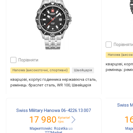
порівнят
Hanowa (високо
порівняти
кварцові, кор
ремінець: ремі
Hanowa (високоточні, спортивні)
Швейцарія
кварцові, корпус годинника нержавіюча сталь,
ремінець: браслет сталь, WR 100, Швейцарія
Swiss M
Swiss Military Hanowa 06-4226.13.007
17 980
1
Купити!
грн.
Маркетплейс:
Rozetka.ua
Мар
777Market