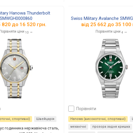
litary Hanowa Thunderbolt
SMWGH0000860
Swiss Military Avalanche SMW
5 820
до
16 520
грн.
від
25 662
до
35 100
Порівняти ціни
→
Порівняти ціни
→
10
4
и
порівняти
точні, спортивні)
Швейцарія
Hanowa (високоточні, спортивні)
механічні
прозора задня кришка
пус годинника нержавіюча сталь,