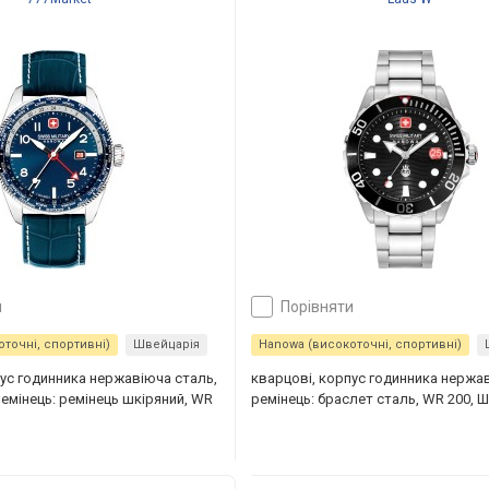
и
порівняти
точні, спортивні)
Швейцарія
Hanowa (високоточні, спортивні)
пус годинника нержавіюча сталь,
кварцові, корпус годинника нержа
ремінець: ремінець шкіряний, WR
ремінець: браслет сталь, WR 200, 
я