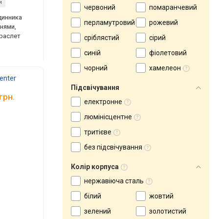
и
червоний
помаранчевий
динника
перламутровий
рожевий
нями,
браслет
сріблястий
сірий
синій
фіолетовий
чорний
хамелеон
genter
Підсвічування
грн.
електронне
люмінісцентне
тритієве
без підсвічування
Колір корпуса
нержавіюча сталь
білий
жовтий
зелений
золотистий