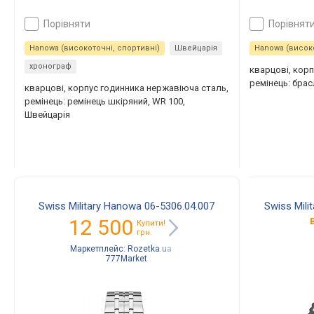
порівняти
порівнят
Hanowa (високоточні, спортивні)
Швейцарія
Hanowa (високо
хронограф
кварцові, кор
ремінець: брас
кварцові, корпус годинника нержавіюча сталь,
ремінець: ремінець шкіряний, WR 100,
Швейцарія
Swiss Military Hanowa 06-5306.04.007
Swiss Mili
12 500
Купити!
грн.
Маркетплейс:
Rozetka.ua
777Market