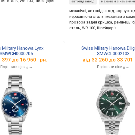
лет сталь, WR 100, Швейцарія
автопідзавод
механізм з каменям
механічні, автопідзавод, корпус го
нержавіюча сталь, механізм з каме
прозора задня кришка, ремінець: 
сталь, WR 100, Швейцарія
 Military Hanowa Lynx
Swiss Military Hanowa Dili
SMWGH0000705
SMWGL0002103
2 397
до
16 950
грн.
від
32 260
до
33 701
Порівняти ціни
→
Порівняти ціни
→
4
8