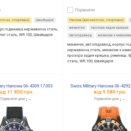
и
порівняти
точні, спортивні)
Швейцарія
Hanowa (високоточні, спортивні)
механічні
прозора задня кришка
пус годинника нержавіюча сталь,
лет сталь, WR 100, Швейцарія
автопідзавод
механізм з каменям
механічні, автопідзавод, корпус го
нержавіюча сталь, механізм з каме
прозора задня кришка, ремінець: 
сталь, WR 100, Швейцарія
tary Hanowa 06-4309.17.003
Swiss Military Hanowa 06-4292
від
11 850 грн.
від
9 580 грн.
Порівняти ціни
→
Порівняти ціни
→
2
2