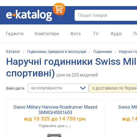
Гаджети
Комп'ютери
Фото
TV
Аудіо
П
Каталог
/
Годинники, прикраси й аксесуари
/
Годинники
/
Наручні г
Наручні годинники Swiss Mili
спортивні)
ціни
на 225 моделей
за популярністю
з доставкою по Україн
Виводити
Swiss Military Hanowa Roadrunner Maxed
Swiss Mi
SMWGH0001603
від
10 325
до
14 750
грн.
від
1
Порівняти ціни
→
7