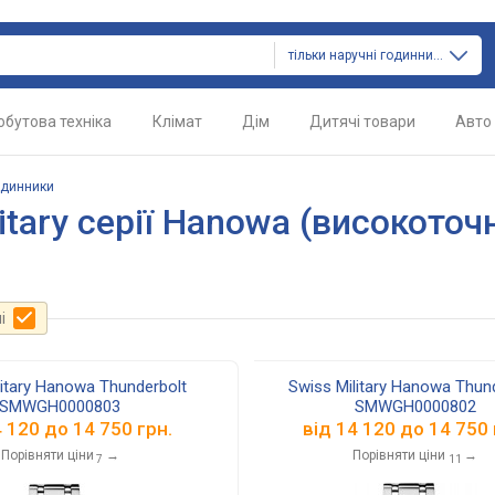
тільки наручні годинники
обутова техніка
Клімат
Дім
Дитячі товари
Авто
одинники
tary серії Hanowa (високоточн
і
litary Hanowa Thunderbolt
Swiss Military Hanowa Thun
SMWGH0000803
SMWGH0000802
4 120
до
14 750
грн.
від
14 120
до
14 750
Порівняти ціни
→
Порівняти ціни
→
7
11