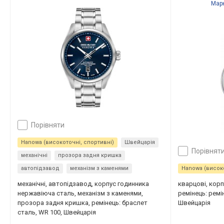
Мар
порівняти
Hanowa (високоточні, спортивні)
Швейцарія
порівнят
механічні
прозора задня кришка
автопідзавод
механізм з каменями
Hanowa (високо
механічні, автопідзавод, корпус годинника
кварцові, кор
нержавіюча сталь, механізм з каменями,
ремінець: ремі
прозора задня кришка, ремінець: браслет
Швейцарія
сталь, WR 100, Швейцарія