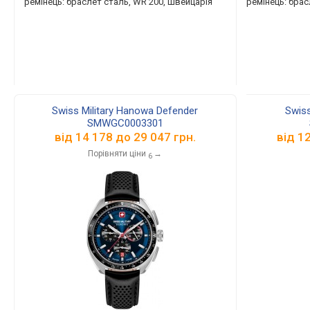
ремінець: браслет сталь, WR 200, Швейцарія
ремінець: брас
Swiss Military Hanowa Defender
Swiss
SMWGC0003301
від
14 178
до
29 047
грн.
від
1
Порівняти ціни
→
6