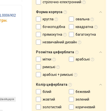
стрілочно-електронний
Форма корпуса
GL0006902
кругла
овальна
грн.
бочкоподібна
квадратна
прямокутна
багатокутна
незвичайний дизайн
Розмітка циферблата
мітки
арабські
римські
арабські + римські
Колір циферблата
білий
бежевий
жовтий
зелений
Швейцарія
золотистий
коричневий