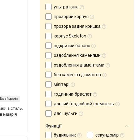
ультратонкі
прозорий корпус
прозора задня кришка
корпус Skeleton
відкритий баланс
оздоблення каменями
оздоблення діамантами
без каменів і діамантів
мілітарі
годинник-браслет
Швейцарія
довгий (подвійний) ремінець
віюча сталь,
для шульги
Швейцарія
Функції
будильник
секундомір