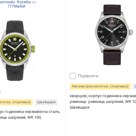
кетплейс:
Rozetka.ua
777Market
порівняти
Hanowa (високоточні, спортивні)
и
кварцові, корпус годинника нержа
ремінець: ремінець шкіряний, WR 10
точні, спортивні)
Швейцарія
Швейцарія
пус годинника нержавіюча сталь,
нець шкіряний, WR 100,