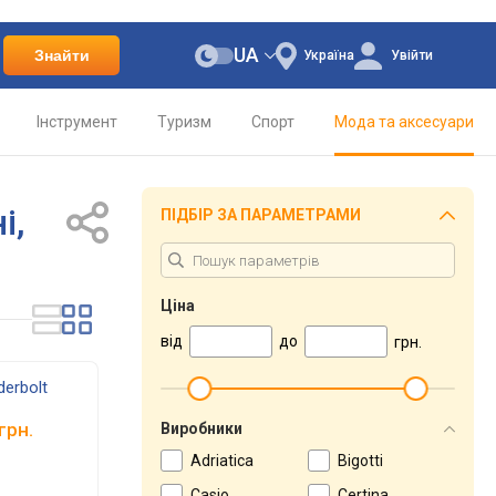
UA
Знайти
Україна
Увійти
Інструмент
Туризм
Спорт
Мода та аксесуари
і,
ПІДБІР ЗА ПАРАМЕТРАМИ
Ціна
від
до
грн.
derbolt
грн.
Виробники
Adriatica
Bigotti
Casio
Certina