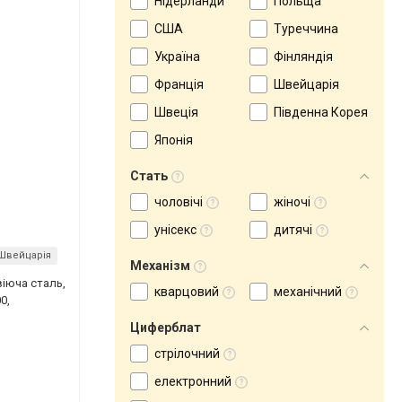
Нідерланди
Польща
США
Туреччина
Україна
Фінляндія
Франція
Швейцарія
Швеція
Південна Корея
Японія
Стать
чоловічі
жіночі
унісекс
дитячі
Швейцарія
Механізм
віюча сталь,
кварцовий
механічний
0,
Циферблат
стрілочний
електронний