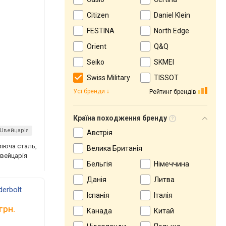
Citizen
Daniel Klein
FESTINA
North Edge
Orient
Q&Q
Seiko
SKMEI
Swiss Military
TISSOT
Усі бренди
Рейтинг брендів
Країна походження бренду
Швейцарія
Австрія
віюча сталь,
Велика Британія
Швейцарія
Бельгія
Німеччина
Данія
Литва
derbolt
Іспанія
Італія
грн.
Канада
Китай