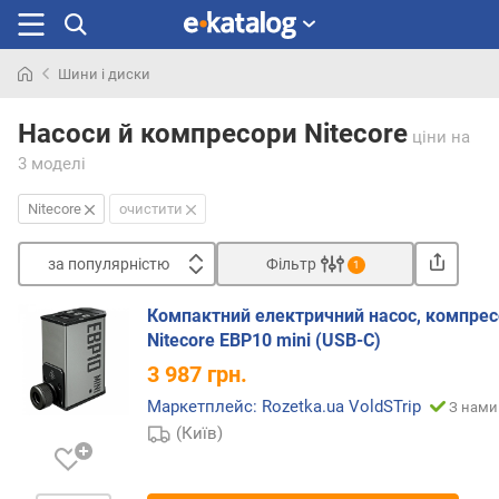
Шини і диски
Шукали
раніше
Насоси й компресори Nitecore
ціни
на
3 моделі
Nitecore
очистити
за популярністю
Фільтр
1
Сортувати
Компактний електричний насос, компрес
з
Nitecore EBP10 mini (USB-C)
а
3 987
грн.
п
о
Маркетплейс: Rozetka.ua VoldSTrip
З нами 
п
(Київ)
у
л
я