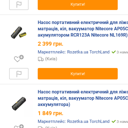
Купити!
р
н
і
Насос портативний електричний для ліж
с
матраців, кіл, вакууматор Nitecore AP05C
т
ю
акумулятором RCR123A Nitecore NL169R)
2 399
грн.
в
Маркетплейс: Rozetka.ua TorchLand
З нами
і
д
(Київ)
д
е
Купити!
ш
е
в
Насос портативний електричний для ліж
и
матраців, кіл, вакууматор Nitecore AP05C
х
аккумулятора)
д
1 849
грн.
о
д
Маркетплейс: Rozetka.ua TorchLand
З нами
о