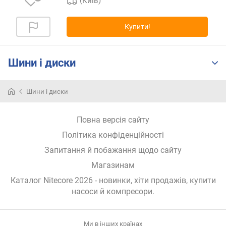
(Київ)
р
о
г
Купити!
и
х
Шини і диски
в
і
д
Шини і диски
д
о
Повна версія сайту
р
о
Політика конфіденційності
г
Запитання й побажання щодо сайту
и
х
Магазинам
д
Каталог Nitecore 2026
- новинки, хіти продажів,
купити
о
насоси й компресори
.
д
е
ш
Ми в інших країнах