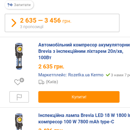
р
Запитати
н
і
2 635 — 3 456
грн.
с
3 пропозиції
т
ю
Автомобільний компресор акумуляторни
в
Brevia з інспекційним ліхтарем 20л/хв,
і
100Вт
д
д
2 635
грн.
е
Маркетплейс: Rozetka.ua Kermo
З нами 7 р
ш
(Київ)
е
в
и
Купити!
х
д
о
Інспекційна лампа Brevia LED 18 W 1800 l
д
компресор 100 W 7800 mAh type-C
о