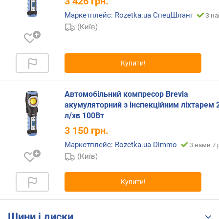
3 426
грн.
р
о
Маркетплейс: Rozetka.ua СпецШланг
З на
г
(Київ)
и
х
Купити!
в
і
д
Автомобільний компресор Brevia
д
акумуляторний з інспекційним ліхтарем 
о
л/хв 100Вт
р
о
3 150
грн.
г
Маркетплейс: Rozetka.ua Dimmo
З нами 7 
и
(Київ)
х
д
о
Купити!
д
е
ш
Шини і диски