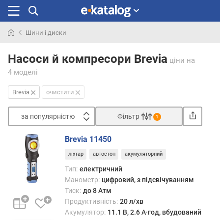
Шини і диски
Шукали
раніше
Насоси й компресори Brevia
ціни
на
4 моделі
Brevia
очистити
за популярністю
Фільтр
1
Сортувати
Brevia 11450
з
ліхтар
автостоп
акумуляторний
а
п
Тип:
електричний
о
Манометр:
цифровий, з підсвічуванням
п
Тиск:
до 8 Атм
у
Продуктивність:
20 л/хв
л
Акумулятор:
11.1 В, 2.6 А·год, вбудований
я