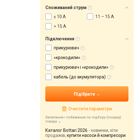
Споживаний струм
≤ 10 А
11 – 15 А
> 15 А
Підключення
прикурювач
«крокодили»
прикурювач і «крокодили»
кабель (до акумулятора)
Очистити параметри
Запитання і побажання по підбору (пошуку)
товару
Каталог Bottari 2026
- новинки, хіти
продажів,
купити насоси й компресори
.