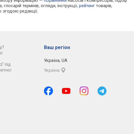
 вибору інформацію —
порівняння
насосів і компресорів, підбір
 глосарій термінів, огляди, інструкції,
рейтинг
товарів,
ю згодою редакції.
Ваш регіон
і?
r.
Україна
,
UA
і" під
ретної
Україна