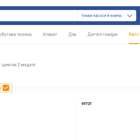
тільки насоси й компресори
обутова техніка
Клімат
Дім
Дитячі товари
Авто
i
ціни
на 2 моделі
і
error