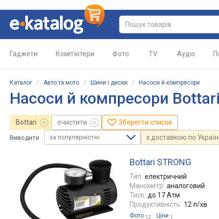
Гаджети
Комп'ютери
Фото
TV
Аудіо
П
Каталог
/
Авто та мото
/
Шини і диски
/
Насоси й компресори
Насоси й компресори Bottar
Bottari
очистити
Зберегти список
за популярністю
з доставкою по Україн
Виводити
Bottari STRONG
Тип:
електричний
Манометр:
аналоговий
Тиск:
до 17 Атм
Продуктивність:
12 л/хв
Фото
Ціни
12
1