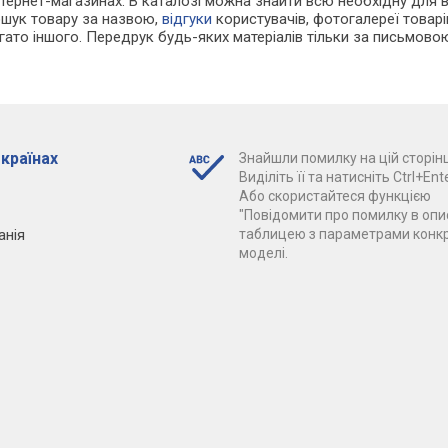
нтернет-магазинах. В каталозі можна знайти всю необхідну для
ошук товару за назвою,
відгуки
користувачів, фотогалереї товарів,
агато іншого. Передрук будь-яких матеріалів тільки за письмово
 країнах
Знайшли помилку на цій сторінц
Виділіть її та натисніть Ctrl+Ente
Або скористайтеся функцією
"Повідомити про помилку в опис
анія
таблицею з параметрами конк
моделі.