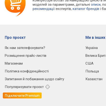
компресори Bottari за найкращою ціною в і
моделей за параметрами, детальні
описи
, п
рекомендації
експертів,
каталог брендів
і б
Про проєкт
Ми в інших
Як нам зателефонувати?
Україна
Розміщення прайс-листів
Велика Брит
Магазинам
США
Політика конфіденційності
Польща
Запитання й побажання щодо сайту
Казахстан
Популяризувати проєкт
Підключити Premium