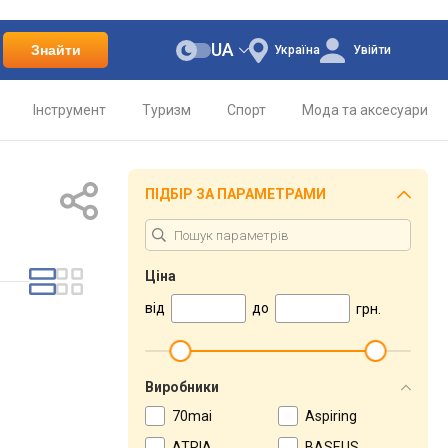
UA
Знайти
Україна
Увійти
Інструмент
Туризм
Спорт
Мода та аксесуари
ПІДБІР ЗА ПАРАМЕТРАМИ
Ціна
від
до
грн.
Виробники
70mai
Aspiring
ATRIA
BASEUS