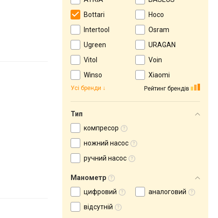
Bottari
Hoco
Intertool
Osram
Ugreen
URAGAN
Vitol
Voin
Winso
Xiaomi
Усі бренди
Рейтинг брендів
Тип
компресор
ножний насос
ручний насос
Манометр
цифровий
аналоговий
відсутній