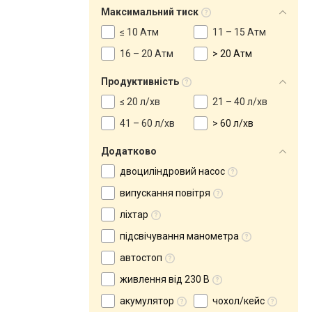
Максимальний тиск
≤ 10 Атм
11 – 15 Атм
16 – 20 Атм
> 20 Атм
Продуктивність
≤ 20 л/хв
21 – 40 л/хв
41 – 60 л/хв
> 60 л/хв
Додатково
двоциліндровий насос
випускання повітря
ліхтар
підсвічування манометра
автостоп
живлення від 230 В
акумулятор
чохол/кейс