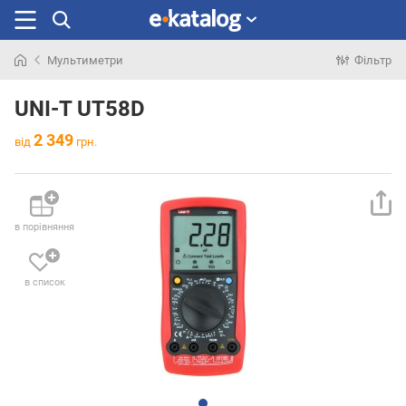
Мультиметри
Фільтр
Шукали
раніше
UNI-T UT58D
2 349
від
грн.
в порівняння
в список