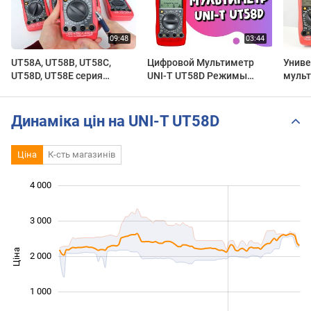
UT58A, UT58B, UT58C,
Цифровой Мультиметр
Униве
UT58D, UT58E серия
UNI-T UT58D Режимы
мульт
мультиметров Uni-Trend,
Работы
Обзо
обзор функциональности
Динаміка цін на UNI-T UT58D
Ціна
К-сть магазинів
4 000
 000
 000
 500
 500
 000
-500
500
3 000
Ціна
2 000
1 000
1 000