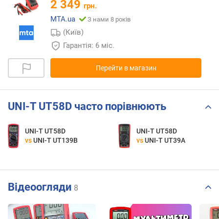
2 349
грн.
MTA.ua
З нами 8 років
(Київ)
Гарантія: 6 міс.
Перейти в магазин
UNI-T UT58D часто порівнюють
UNI-T UT58D
UNI-T UT58D
vs
UNI-T UT139B
vs
UNI-T UT39A
Відеоогляди
8