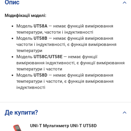
Опис
Модифікації моделі:
Модель
UT58A
— немає функцій вимірювання
температури, частоти і індуктивності
Модель
UT58B
— немає функцій вимірювання
частоти і індуктивності, є функція вимірювання
температури
Модель
UT58C/UT58E
— немає функції
вимірювання індуктивності, є функції вимірювання
температури і частоти
Модель
UT58D
— немає функцій вимірювання
температури і частоти, є функція вимірювання
індуктивності
Де купити?
UNI-T Мультиметр UNI-T UT58D