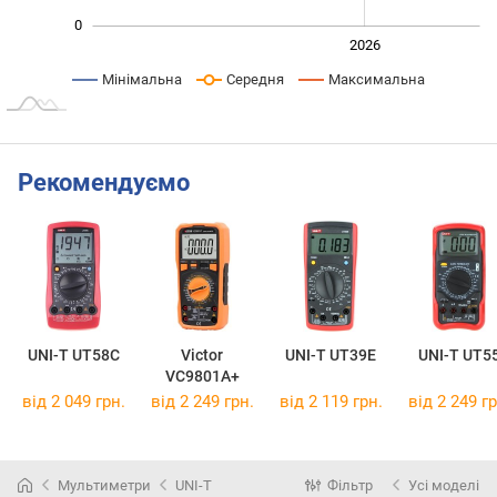
0
2024
2025
2028
2026
L
Мінімальна
Середня
Максимальна
Рекомендуємо
UNI-T UT58C
Victor
UNI-T UT39E
UNI-T UT5
VC9801A+
від 2 049 грн.
від 2 249 грн.
від 2 119 грн.
від 2 249 гр
Мультиметри
UNI-T
Фільтр
Усі моделі