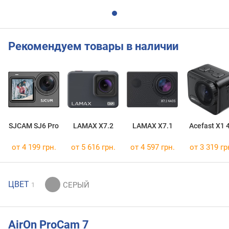
Рекомендуем товары в наличии
SJCAM SJ6 Pro
LAMAX X7.2
LAMAX X7.1
Acefast X1 
от 4 199 грн.
от 5 616 грн.
от 4 597 грн.
от 3 319 гр
ЦВЕТ
1
AirOn ProCam 7