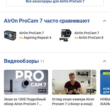
Все аксессуары для AirOn ProCam 7
AirOn ProCam 7 часто сравнивают
AirOn ProCam 7
AirOn ProCam 7
vs
Aspiring Repeat 4
vs
AirOn ProCam 8
Видеообзоры
11
Экшн за 100$ Подробный
Огляд екшн-камери Airon
НОВЫ
обзор Airon ProCam 7.
Procam 7 (+бонус в кінці)
XIAOM
Eldorado.ua
КОМП