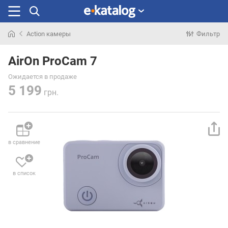
Action камеры
Фильтр
Искали
раньше
AirOn ProCam 7
Ожидается в продаже
5 199
грн.
в сравнение
в список