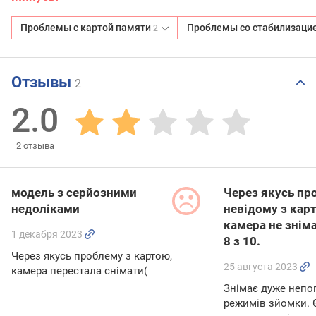
Проблемы с картой памяти
Проблемы со стабилизаци
2
Отзывы
2
2.0
2
отзыва
модель з серйозними
Через якусь пр
недоліками
невідому з кар
камера не зніма
1 декабря 2023
8 з 10.
Через якусь проблему з картою,
25 августа 2023
камера перестала снімати(
Знімає дуже непог
режимів зйомки. Є