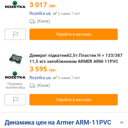
3 017
грн.
Rozetka.ua
С нами 7 лет
(Киев)
Перейти в магазин
Домкрат підкатний2,5т.Пластик Н = 133/387
11,5 кгз запобіжником ARMER ARM-11PVC
3 595
грн.
Rozetka.ua
С нами 7 лет
Продавец:
(Киев)
AutoPartsBuy
Перейти в магазин
Динамика цен на Armer ARM-11PVC