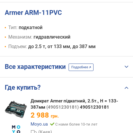
Armer ARM-11PVC
Тип:
подкатной
Механизм:
гидравлический
Подъем:
до 2.5 т, от 133 мм, до 387 мм
Все характеристики
Подробнее
Где купить?
Домкрат Armer підкатний, 2.5т., Н = 133-
387мм
(49051230181)
49051230181
2 988
грн.
Moyo.ua
С нами более 10-ти лет
(Киев)