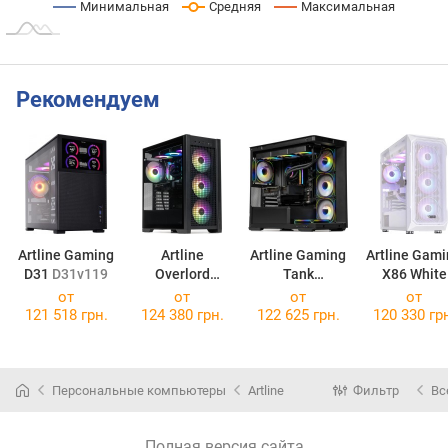
Минимальная
Средняя
Максимальная
Рекомендуем
Artline Gaming
Artline
Artline Gaming
Artline Gam
D31
D31v119
Overlord
Tank
X86 White
GT302
TANKv120
X86WHITEv
от
от
от
от
GT302v27
121 518 грн.
124 380 грн.
122 625 грн.
120 330 гр
Персональные компьютеры
Artline
Фильтр
Вс
Полная версия сайта