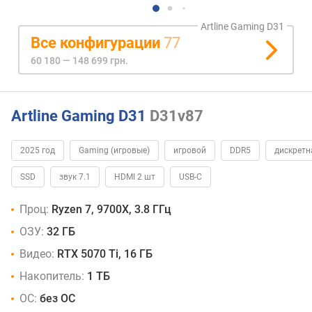
Artline Gaming D31
Все конфигурации
77
60 180 — 148 699 грн.
Artline Gaming D31
D31v87
2025 год
Gaming (игровые)
игровой
DDR5
дискретн
SSD
звук 7.1
HDMI 2 шт
USB-C
Проц:
Ryzen 7, 9700X, 3.8 ГГц
ОЗУ:
32 ГБ
Видео:
RTX 5070 Ti, 16 ГБ
Накопитель:
1 ТБ
ОС:
без ОС