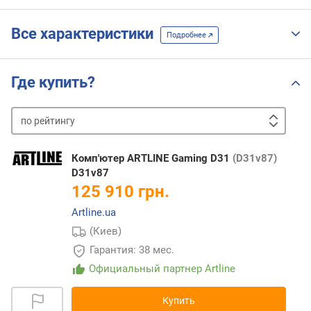
Все характеристики
Подробнее
Где купить?
по
рейтингу
от
дешевых
к
Комп'ютер ARTLINE Gaming D31
(D31v87)
дорогим
от
D31v87
дорогих
125 910 грн.
к
Artline.ua
дешевым
(Киев)
Гарантия: 38 мес.
Официальный партнер Artline
Купить