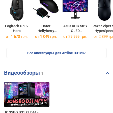
Logitech G502
Hator
Asus ROG Strix
Razer Viper 
Hero
Hellyberry
OLED
HyperSpee
HM47
XG27AQWMG
от 1 670 грн.
от 1 049 грн.
от 29 999 грн.
от 2 399 гр
Все аксессуары для Artline D31v87
Видеообзоры
1
JONSBO D31 та D41 -