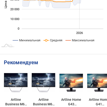
Цена
10 000
20 000
10 000
0
2024
2025
2028
2026
L
Минимальная
Средняя
Максимальная
Рекомендуем
Artline
Artline
Artline Home
Artline Ho
Business M65
Business M66
G43
G41