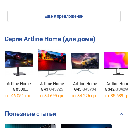
eще
8
предложений
Серия Artline Home (для дома)
Artline Home
Artline Home
Artline Home
Artline Ho
GX330
G43
G43v25
G43
G43v34
GS42
GS42v
GX330v18
от
46 051 грн.
от
34 695 грн.
от
34 226 грн.
от
35 639 гр
Полезные статьи