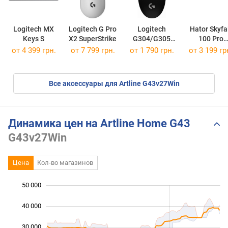
Logitech MX
Logitech G Pro
Logitech
Hator Skyfa
Keys S
X2 SuperStrike
G304/G305
100 Pro
Lightspeed
Wireless
от 4 399 грн.
от 7 799 грн.
от 1 790 грн.
от 3 199 гр
Gaming Mouse
Все аксессуары для Artline G43v27Win
Динамика цен на Artline Home G43
G43v27Win
Цена
Кол-во магазинов
50 000
 000
 000
 000
40 000
30 000