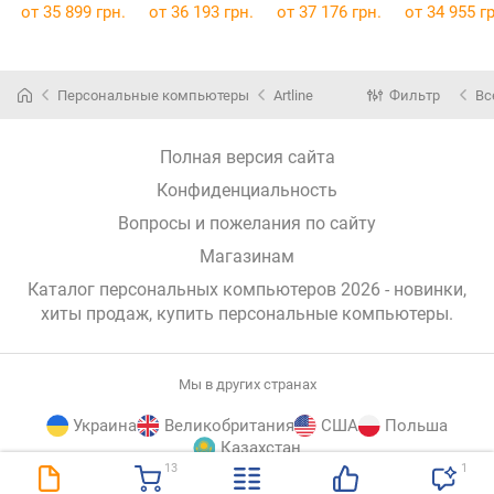
M65v05Win
M66v04Win
G43v28Win
G41v27Wi
от
35 899 грн.
от
36 193 грн.
от
37 176 грн.
от
34 955 гр
Персональные компьютеры
Artline
Фильтр
Вс
Полная версия сайта
Конфиденциальность
Вопросы и пожелания по сайту
Магазинам
Каталог персональных компьютеров 2026 - новинки,
хиты продаж,
купить персональные компьютеры
.
Мы в других странах
Украина
Великобритания
США
Польша
Казахстан
13
1