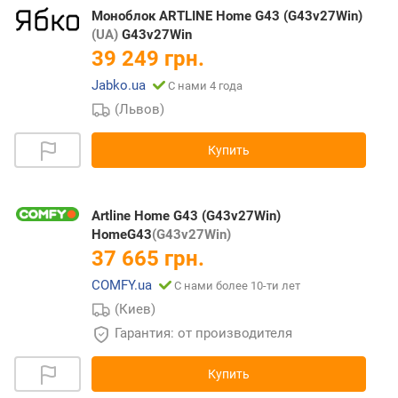
Моноблок ARTLINE Home G43 (G43v27Win)
(UA)
G43v27Win
39 249 грн.
Jabko.ua
С нами 4 года
(Львов)
Купить
Artline Home G43 (G43v27Win)
HomeG43
(G43v27Win)
37 665 грн.
COMFY.ua
С нами более 10-ти лет
(Киев)
Гарантия: от производителя
Купить