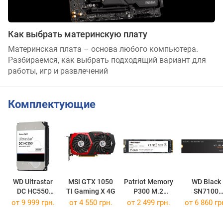
Как выбрать материнскую плату
Материнская плата – основа любого компьютера.
Разбираемся, как выбрать подходящий вариант для
работы, игр и развлечений
Комплектующие
WD Ultrastar
MSI GTX 1050
Patriot Memory
WD Black
DC HC550
TI Gaming X 4G
P300 M.2
SN7100
WUH721818ALE6L4
P300P256GM28
WDS500G4X
от
9 999 грн.
от 4 550 грн.
от
2 499 грн.
от
6 860 гр