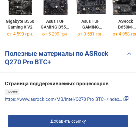
Gigabyte B550
Asus TUF
Asus TUF
ASRock
Gaming X V2
GAMING B550-
GAMING
B650M-
PLUS
A520M-PLUS
HDV/M.2
от 4 599 грн.
от 5 299 грн.
от 3 581 грн.
от 4 958 гр
WIFI
Полезные материалы по ASRock
Q270 Pro BTC+
Страница поддерживаемых процессоров
прочее
https://www.asrock.com/MB/Intel/Q270 Pro BTC+/index.ru.asp#...
Добавить ссылку