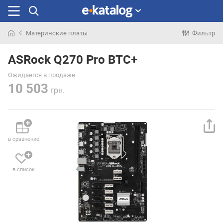
Материнские платы
Фильтр
Искали
раньше
ASRock Q270 Pro BTC+
Ожидается в продаже
10 503
грн.
в сравнение
в список