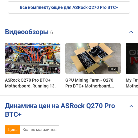
Все комплектующие для ASRock Q270 Pro BTC+
Видеообзоры
6
ASRock Q270 Pro BTC+
GPU Mining Farm - Q270
My Fa
Motherboard, Running 13
Pro BTC+ Motherboard,
Mothe
GPUS, Server PSU's
Features, Functions,
Pro B
Usefulness
Динамика цен на ASRock Q270 Pro
BTC+
Цена
Кол-во магазинов