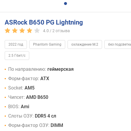
ASRock B650 PG Lightning
4.0 /
2
отзыва
2022 год
Phantom Gaming
охлаждение M.2
без подсветк
2.5 Гбит/с
По направлению:
геймерская
Форм-фактор:
ATX
Socket:
AM5
Чипсет:
AMD B650
BIOS:
Ami
Слоты ОЗУ:
DDR5 4 сл
Форм-фактор ОЗУ:
DIMM