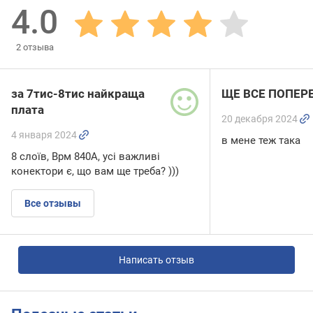
4.0
2
отзыва
за 7тис-8тис найкраща
ЩЕ ВСЕ ПОПЕР
плата
20 декабря 2024
4 января 2024
в мене теж така
8 слоїв, Врм 840А, усі важливі
конектори є, що вам ще треба? )))
Все отзывы
Написать отзыв