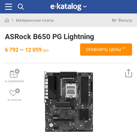
Материнские платы
Фильтр
Искали
раньше
ASRock B650 PG Lightning
41
6 792 — 12 059
СРАВНИТЬ ЦЕНЫ
грн.
в сравнение
в список