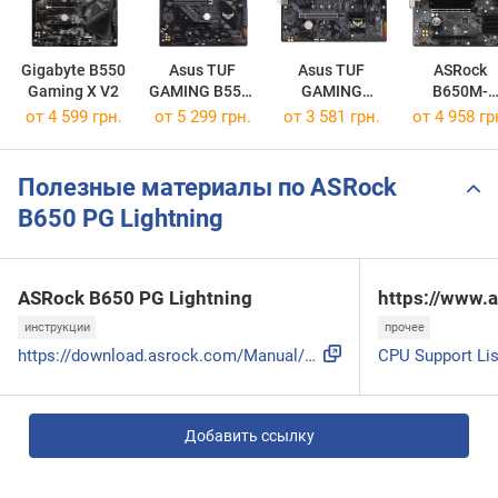
Gigabyte B550
Asus TUF
Asus TUF
ASRock
Gaming X V2
GAMING B550-
GAMING
B650M-
PLUS
A520M-PLUS
HDV/M.2
от 4 599 грн.
от 5 299 грн.
от 3 581 грн.
от 4 958 гр
WIFI
Полезные материалы по ASRock
B650 PG Lightning
ASRock B650 PG Lightning
https://www.
инструкции
прочее
https://download.asrock.com/Manual/B650 PG Lightning_Englis...
CPU Support Lis
Добавить ссылку