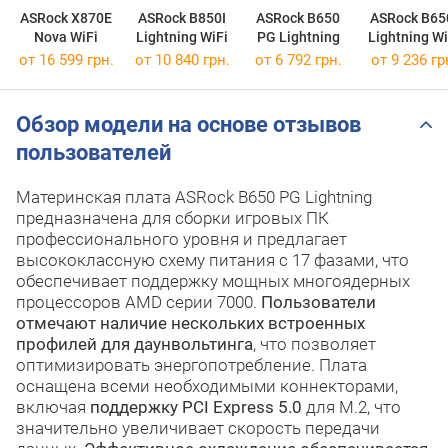
ASRock X870E
ASRock B850I
ASRock B650
ASRock B65
Nova WiFi
Lightning WiFi
PG Lightning
Lightning Wi
от 16 599 грн.
от 10 840 грн.
от 6 792 грн.
от 9 236 гр
Обзор модели на основе отзывов
пользователей
Материнская плата ASRock B650 PG Lightning
предназначена для сборки игровых ПК
профессионального уровня и предлагает
высококлассную схему питания с 17 фазами, что
обеспечивает поддержку мощных многоядерных
процессоров AMD серии 7000.
Пользователи
отмечают наличие нескольких встроенных
профилей для даунвольтинга
, что позволяет
оптимизировать энергопотребление. Плата
оснащена всеми необходимыми коннекторами,
включая
поддержку PCI Express 5.0
для M.2, что
значительно увеличивает скорость передачи