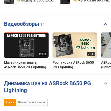
vs
Gigabyte B650 EAGLE
vs
MSI PRO B850-S WIFI6E
Видеообзоры
11
Материнская плата
Розпаковка ASRock B650
ASRoc
ASRock B650 PG Lightning
PG Lightning
(unbo
Динамика цен на ASRock B650 PG
Lightning
Цена
Кол-во магазинов