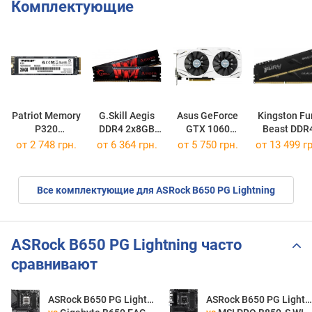
Комплектующие
Patriot Memory
G.Skill Aegis
Asus GeForce
Kingston Fu
P320
DDR4 2x8GB
GTX 1060
Beast DDR
P320P256GM28
F4-3000C16D-16GISB
DUAL OC 6GB
2x16GB
от
2 748 грн.
от
6 364 грн.
от 5 750 грн.
от
13 499 гр
KF426C16BB
Все комплектующие для ASRock B650 PG Lightning
ASRock B650 PG Lightning часто
сравнивают
ASRock B650 PG Lightning
ASRock B650 PG Lightning