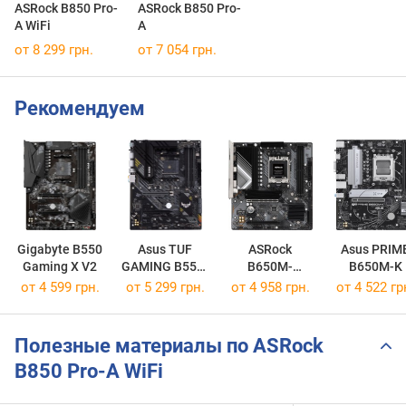
ASRock B850 Pro-
ASRock B850 Pro-
A WiFi
A
от 8 299 грн.
от 7 054 грн.
Рекомендуем
Gigabyte B550
Asus TUF
ASRock
Asus PRIM
Gaming X V2
GAMING B550-
B650M-
B650M-K
PLUS
HDV/M.2
от 4 599 грн.
от 5 299 грн.
от 4 958 грн.
от 4 522 гр
Полезные материалы по ASRock
B850 Pro-A WiFi