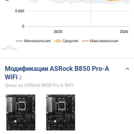
5 000
0
2027
2025
2026
L
Минимальная
Средняя
Максимальная
Модификации ASRock B850 Pro-A
WiFi
2
Цены на ASRock B850 Pro-A WiFi