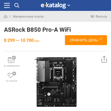
Материнские платы
Фильтр
Искали
раньше
ASRock B850 Pro-A WiFi
37
8 299 — 10 700
СРАВНИТЬ ЦЕНЫ
грн.
в сравнение
в список