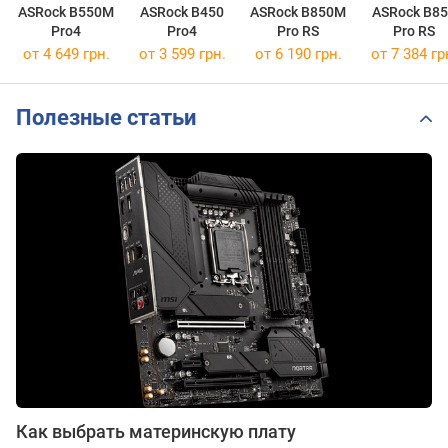
ASRock B550M
ASRock B450
ASRock B850M
ASRock B8
Pro4
Pro4
Pro RS
Pro RS
от 4 649 грн.
от 3 599 грн.
от 6 190 грн.
от 7 384 гр
Полезные статьи
Как выбрать материнскую плату