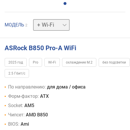
без
МОДЕЛЬ
2
Wi-
Fi
ASRock B850 Pro-A WiFi
2025 год
Pro
Wi-Fi
охлаждение M.2
без подсветки
2.5 Гбит/с
По направлению:
для дома / офиса
Форм-фактор:
ATX
Socket:
AM5
Чипсет:
AMD B850
BIOS:
Ami