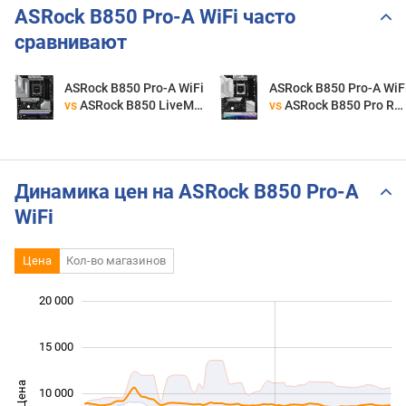
ASRock B850 Pro-A WiFi часто
сравнивают
ASRock B850 Pro-A WiFi
ASRock B850 Pro-A WiF
vs
ASRock B850 LiveMixer WiFi
vs
ASRock B850 Pro RS WiFi
Динамика цен на ASRock B850 Pro-A
WiFi
Цена
Кол-во магазинов
 000
 000
 000
 000
 000
20 000
15 000
Цена
10 000
10 000