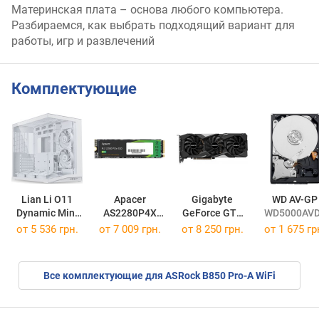
Материнская плата – основа любого компьютера.
Разбираемся, как выбрать подходящий вариант для
работы, игр и развлечений
Комплектующие
Lian Li O11
Apacer
Gigabyte
WD AV-GP
Dynamic Mini
AS2280P4X
GeForce GTX
WD5000AV
V2 Flow White
AP1TBAS2280P4X-1
1660 SUPER
от 5 536 грн.
от
7 009 грн.
от 8 250 грн.
от
1 675 гр
GAMING OC 6G
Все комплектующие для ASRock B850 Pro-A WiFi