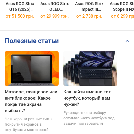
Asus ROG Strix
Asus ROG Strix
Asus ROG Strix
Asus ROG Str
G16 (2025)
OLED
Impact III
Scope II N
G614FM
XG27AQWMG
Wireless
Snow Switc
от
51 500 грн.
от 29 999 грн.
от 2 738 грн.
от 6 299 гр
[G614FM-WS94]
Полезные статьи
Матовое, глянцевое или
Как найти именно тот
антибликовое: Какое
ноутбук, который вам
покрытие экрана
нужен?
выбрать?
Руководство по выбору
оптимального ноутбука под
Чем хороши разные типы
задачи пользователя
покрытия экранов в
ноутбуках и мониторах?