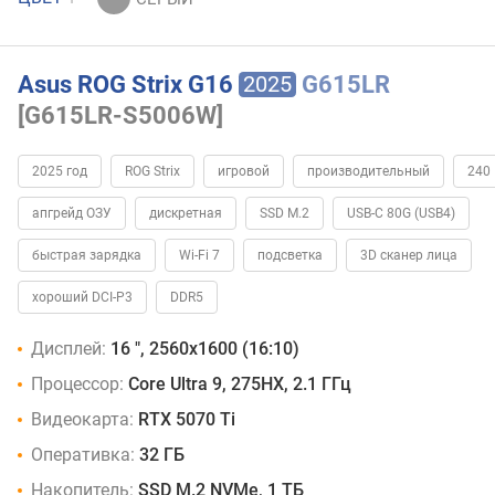
Asus ROG Strix G16
G615LR
2025
[G615LR-S5006W]
2025 год
ROG Strix
игровой
производительный
240 
апгрейд ОЗУ
дискретная
SSD M.2
USB-C 80G (USB4)
быстрая зарядка
Wi-Fi 7
подсветка
3D сканер лица
хороший DCI-P3
DDR5
Дисплей:
16 ", 2560x1600 (16:10)
Процессор:
Core Ultra 9, 275HX, 2.1 ГГц
Видеокарта:
RTX 5070 Ti
Оперативка:
32 ГБ
Накопитель:
SSD M.2 NVMe, 1 ТБ