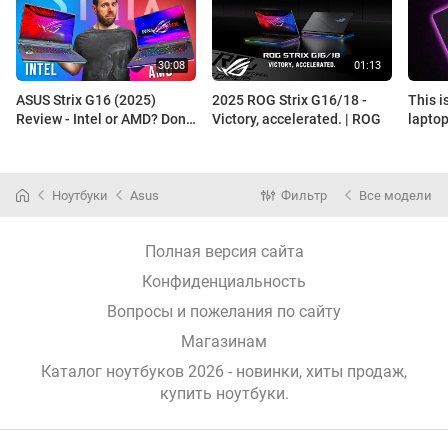
ASUS Strix G16 (2025)
2025 ROG Strix G16/18 -
This 
Review - Intel or AMD? Don’t
Victory, accelerated. | ROG
lapto
Choose Wrong!
revie
Ноутбуки
Asus
Фильтр
Все модели
Полная версия сайта
Конфиденциальность
Вопросы и пожелания по сайту
Магазинам
Каталог ноутбуков 2026 - новинки, хиты продаж,
купить ноутбуки
.