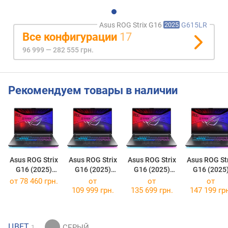
Asus ROG Strix G16
G615LR
2025
Все конфигурации
17
96 999 — 282 555 грн.
Рекомендуем товары в наличии
Asus ROG Strix
Asus ROG Strix
Asus ROG Strix
Asus ROG Str
G16 (2025)
G16 (2025)
G16 (2025)
G16 (2025
G615JMR
G615LP
G615LR
G615LW
от
78 460 грн.
от
от
от
[G615JMR-DS94]
[90NR0LN1-M000R0]
[G615LR-AS896]
[G615LW-S5
109 999 грн.
135 699 грн.
147 199 гр
ЦВЕТ
1