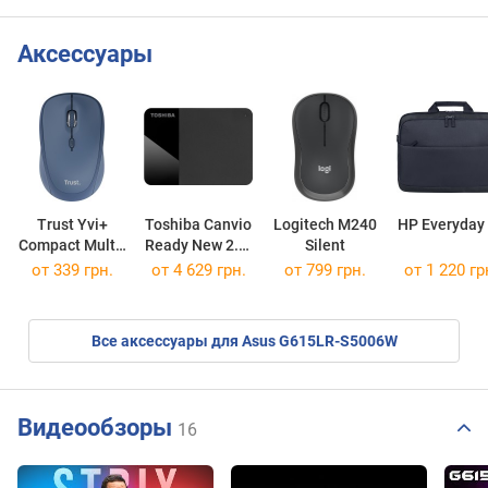
Аксессуары
Trust Yvi+
Toshiba Canvio
Logitech M240
HP Everyday
Compact Multi-
Ready New 2.5"
Silent
Device
HDTP320EK3AA
от 339 грн.
от
4 629 грн.
от 799 грн.
от 1 220 гр
Wireless
Mouse
Все аксессуары для Asus G615LR-S5006W
Видеообзоры
16