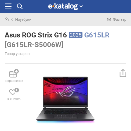
Ноутбуки
Фильтр
Искали
раньше
Asus ROG Strix G16
G615LR
2025
[G615LR-S5006W]
Товар устарел
в сравнение
в список