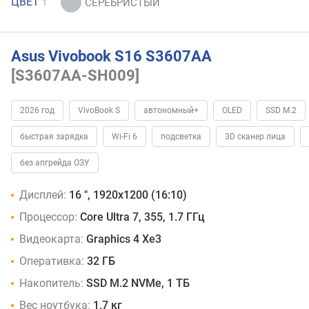
ЦВЕТ
1
Asus Vivobook S16 S3607AA
[S3607AA-SH009]
2026 год
VivoBook S
автономный+
OLED
SSD M.2
быстрая зарядка
Wi-Fi 6
подсветка
3D сканер лица
без апгрейда ОЗУ
Дисплей:
16 ", 1920x1200 (16:10)
Процессор:
Core Ultra 7, 355, 1.7 ГГц
Видеокарта:
Graphics 4 Xe3
Оперативка:
32 ГБ
Накопитель:
SSD M.2 NVMe, 1 ТБ
Вес ноутбука:
1.7 кг