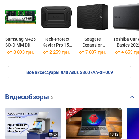
Samsung M425
Tech-Protect
Seagate
Toshiba Can
SO-DIMM DDR5
Kevlar Pro 15-
Expansion
Basics 202
1x16GB
16
STKP
HDTB520EK
от
8 893 грн.
от 2 259 грн.
от
7 837 грн.
от
4 655 гр
M425R2GA3BB0-CQK
STKP4000400
Все аксессуары для Asus S3607AA-SH009
Видеообзоры
5