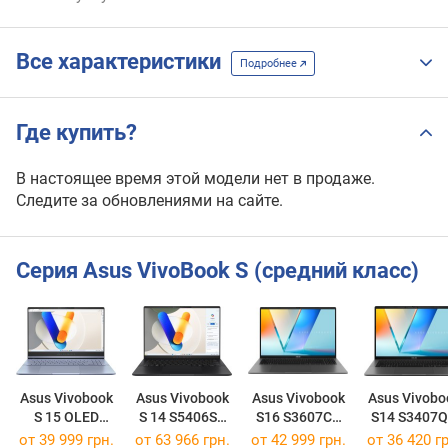
Все характеристики
Подробнее
Где купить?
В настоящее время этой модели нет в продаже.
Следите за обновлениями на сайте.
Серия Asus VivoBook S (средний класс)
Asus Vivobook
Asus Vivobook
Asus Vivobook
Asus Vivobo
S 15 OLED
S 14 S5406SA
S16 S3607CA
S14 S3407
S5506MA
[S5406SA-WH79]
[S3607CA-RP011]
[S3407QA-K
от
39 999 грн.
от
63 966 грн.
от
42 999 грн.
от
36 420 гр