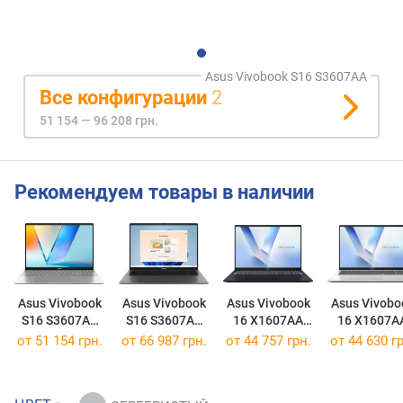
Asus Vivobook S16 S3607AA
Все конфигурации
2
51 154 — 96 208 грн.
Рекомендуем товары в наличии
Asus Vivobook
Asus Vivobook
Asus Vivobook
Asus Vivobo
S16 S3607AA
S16 S3607AA
16 X1607AA
16 X1607A
[S3607AA-SH025W]
[S3607AA-SH035W]
[X1607AA-MB009W]
[X1607AA-M
от
51 154 грн.
от
66 987 грн.
от
44 757 грн.
от
44 630 гр