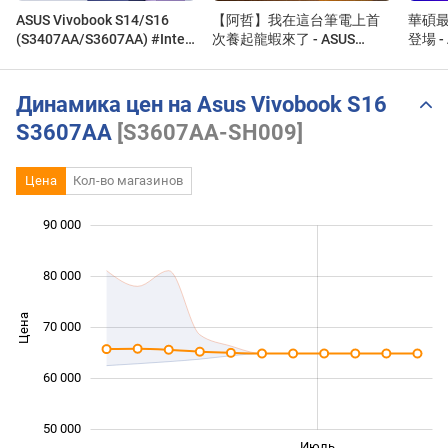
ASUS Vivobook S14/S16
【阿哲】我在這台筆電上首
華碩最
(S3407AA/S3607AA) #Intel |
次養起龍蝦來了 - ASUS
登場 - 
2026
Vivobook S16 (S3607AA) 開
箱體驗 [#543]
Динамика цен на Asus Vivobook S16
S3607AA
[S3607AA-SH009]
Цена
Кол-во магазинов
 000
 000
 000
 000
 000
 000
90 000
80 000
Цена
70 000
50 000
60 000
50 000
Июнь
Сент.
Май
Июль
L