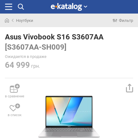
Ноутбуки
Фильтр
Искали
раньше
Asus Vivobook S16 S3607AA
[S3607AA-SH009]
Ожидается в продаже
64 999
грн.
в сравнение
в список