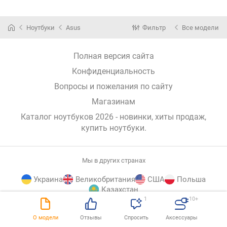
Ноутбуки
Asus
Фильтр
Все модели
Полная версия сайта
Конфиденциальность
Вопросы и пожелания по сайту
Магазинам
Каталог ноутбуков 2026 - новинки, хиты продаж,
купить ноутбуки
.
Мы в других странах
Украина
Великобритания
США
Польша
Казахстан
1
10+
E-
© E-Katalog, 2026
НАВЕРХ
О модели
Отзывы
Спросить
Аксессуары
Katalog