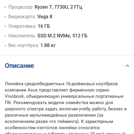
Процессор:
Ryzen 7, 7730U, 2 ГГц
Видеокарта:
Vega 8
Оперативка:
16 ГБ
Накопитель:
SSD M.2 NVMe, 512 ГБ
Вес ноутбука:
1.88 кг
Описание
Л
инейка среднебюджетных 16-дюймовых ноутбуков
компании Asus представляет фирменную серию
Vivobook, объединяющую универсальные портативные
ПК. Рекомендовать модели семейства можно для
широкого спектра задач, включая учебу, работу, бизнес и
различные мультимедийные развлечения (за
исключением разве что гейминга). К характерным
особенностям лэптопов линейки относятся
сбалансированные габариты (толщина 20 мм), прочный