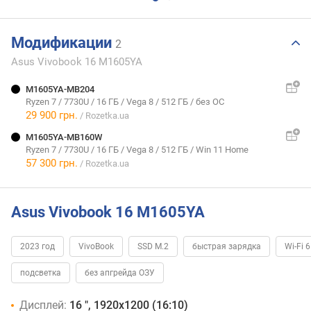
Модификации
2
Asus Vivobook 16 M1605YA
M1605YA-MB204
Ryzen 7
/
7730U
/
16 ГБ
/
Vega 8
/
512 ГБ
/
без ОС
29 900 грн.
/ Rozetka.ua
M1605YA-MB160W
Ryzen 7
/
7730U
/
16 ГБ
/
Vega 8
/
512 ГБ
/
Win 11 Home
57 300 грн.
/ Rozetka.ua
Asus Vivobook 16 M1605YA
2023 год
VivoBook
SSD M.2
быстрая зарядка
Wi-Fi 
подсветка
без апгрейда ОЗУ
Дисплей:
16 ", 1920x1200 (16:10)