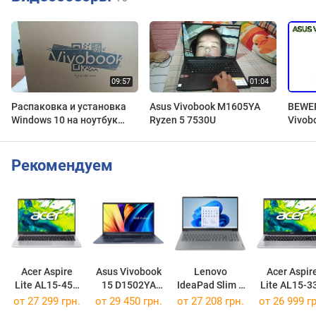
Распаковка и установка
Asus Vivobook M1605YA
BEWER
Windows 10 на ноутбук
Ryzen 5 7530U
Vivob
ASUS Vivobook M1605YA
Lapto
Einzel
Рекомендуем
Acer Aspire
Asus Vivobook
Lenovo
Acer Aspir
Lite AL15-45P
15 D1502YA
IdeaPad Slim 3
Lite AL15-3
[AL15-45P-R07Z]
[D1502YA-BQ938]
15IAN8
[AL15-33P-3
от
27 299 грн.
от
29 450 грн.
от
27 208 грн.
от
26 999 гр
[82XB008URM]