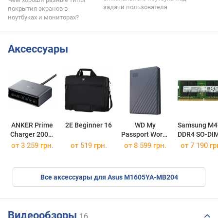
задачи пользователя
покрытия экранов в
ноутбуках и мониторах?
Аксессуары
ANKER Prime
2E Beginner 16
WD My
Samsung M4
Charger 200W
Passport Works
DDR4 SO-DI
6 Ports GaN
WDBRMD0050BGY
1x32GB
от 3 259 грн.
от 519 грн.
от
8 599 грн.
от
7 190 гр
M471A4G43
Все аксессуары для Asus M1605YA-MB204
Видеообзоры
16