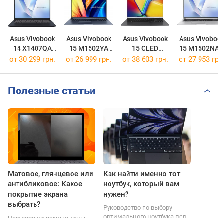
Asus Vivobook
Asus Vivobook
Asus Vivobook
Asus Vivobo
14 X1407QA
15 M1502YA
15 OLED
15 M1502N
[X1407QA-LY034W]
[M1502YA-BQ325]
X1505VA
[M1502NAQ-
от
30 299 грн.
от
26 999 грн.
от
38 603 грн.
от
27 953 гр
[X1505VA-MA934W]
Полезные статьи
Матовое, глянцевое или
Как найти именно тот
антибликовое: Какое
ноутбук, который вам
покрытие экрана
нужен?
выбрать?
Руководство по выбору
оптимального ноутбука под
Чем хороши разные типы