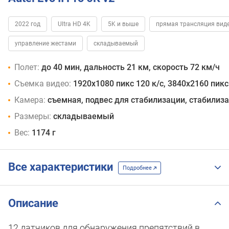
Bundle
Rugged
2022 год
Ultra HD 4K
5K и выше
прямая трансляция вид
Bundle
управление жестами
складываемый
Полет:
до 40 мин, дальность 21 км, скорость 72 км/ч
Съемка видео:
1920x1080 пикс 120 к/с, 3840x2160 пикс 
Камера:
съемная, подвес для стабилизации, cтабили
Размеры:
складываемый
Вес:
1174 г
Все характеристики
Подробнее
Описание
12 датчиков для обнаружения препятствий в