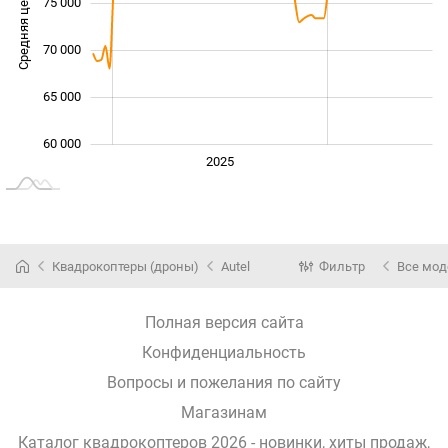
Средняя цена
75 000
60 000
70 000
65 000
60 000
2024
2026
2027
2025
L
Квадрокоптеры (дроны)
Autel
Фильтр
Все мо
Полная версия сайта
Конфиденциальность
Вопросы и пожелания по сайту
Магазинам
Каталог квадрокоптеров 2026 - новинки, хиты продаж,