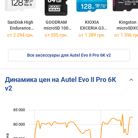
SanDisk High
GOODRAM
KIOXIA
Kingston
Endurance
microSD 100
EXCERIA G3
microSDX
microSD U3
Mb/s Class 10
microSD
Canvas Go
от
2 294 грн.
от
555 грн.
от
1 289 грн.
от
1 396 гр
microSDXC 128Gb
microSDXC 64Gb
microSDXC 128Gb
Plus
64Gb
Все аксессуары для Autel Evo II Pro 6K v2
Динамика цен на Autel Evo II Pro 6K
v2
85 000
 000
 000
 000
 000
80 000