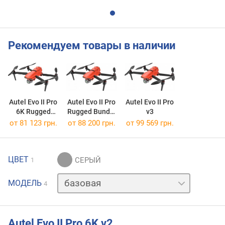
Рекомендуем товары в наличии
Autel Evo II Pro
Autel Evo II Pro
Autel Evo II Pro
6K Rugged
Rugged Bundle
v3
Bundle v2
V3
от 81 123 грн.
от 88 200 грн.
от 99 569 грн.
ЦВЕТ
1
Enterprise
МОДЕЛЬ
4
Rugged
Bundle
RTK
Rugged
Autel Evo II Pro 6K v2