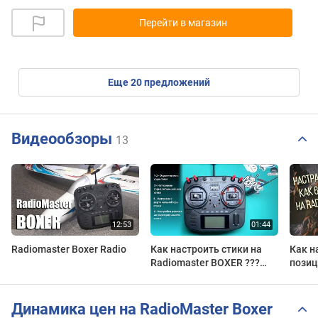
Перейти в магазин
eще
20
предложений
Видеообзоры
13
Radiomaster Boxer Radio
Как настроить стики на
Как н
Radiomaster BOXER ???
позиц
Radiomaster gimbal hall v4
Radio
Динамика цен на RadioMaster Boxer