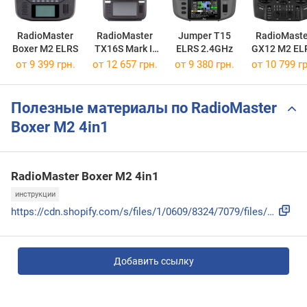
RadioMaster
RadioMaster
Jumper T15
RadioMaste
Boxer M2 ELRS
TX16S Mark II
ELRS 2.4GHz
GX12 M2 EL
M2 ELRS
от 9 399 грн.
от 12 657 грн.
от 9 380 грн.
от 10 799 гр
Полезные материалы по RadioMaster
Boxer M2 4in1
RadioMaster Boxer M2 4in1
инструкции
https://cdn.shopify.com/s/files/1/0609/8324/7079/files/Boxe...
Добавить ссылку