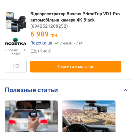
Відеореєстратор Baseus PrimeTrip VD1 Pro
автомобільна камера 4K Black
(6942521200252)
6 989
грн.
Rozetka.ua
С нами 7 лет
(Киев)
Продавец:
EU
seller
Перейти в магазин
Полезные статьи