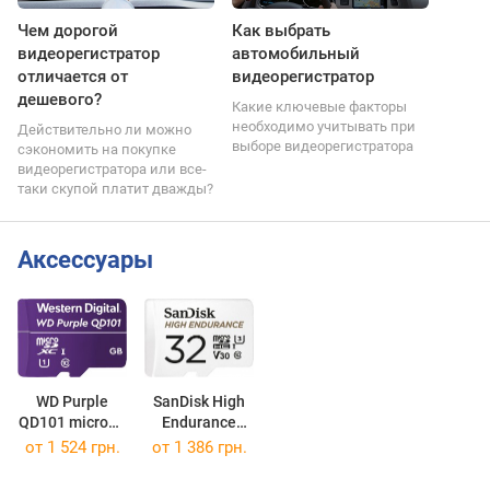
Чем дорогой
Как выбрать
видеорегистратор
автомобильный
отличается от
видеорегистратор
дешевого?
Какие ключевые факторы
необходимо учитывать при
Действительно ли можно
выборе видеорегистратора
сэкономить на покупке
видеорегистратора или все-
таки скупой платит дважды?
Аксессуары
WD Purple
SanDisk High
QD101 microSD
Endurance
microSDXC 64Gb
microSD U3
от
1 524 грн.
от
1 386 грн.
microSDHC 32Gb