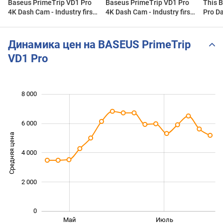
Baseus PrimeTrip VD1 Pro
Baseus PrimeTrip VD1 Pro
This 
4K Dash Cam - Industry first
4K Dash Cam - Industry first
Pro D
solar panel + lithium battery
solar panel + lithium battery
Mind!
design
design
Динамика цен на BASEUS PrimeTrip
VD1 Pro
 000
 000
 000
 000
 000
 000
8 000
6 000
Средняя цена
4 000
1 000
2 000
0
Сент.
Март
Май
Июль
L