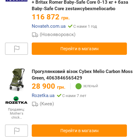
+ Britax Romer Baby-Safe Core 0-13 кг + база
Baby-Safe Core zestawcybexmeliocarbo
116 872
грн.
Novateh.com.ua
С нами 1 год
(Новояворовск)
Перейти в магазин
Прогулянковий візок Cybex Melio Carbon Moss
Green, 4063846565429
28 900
грн.
Rozetka.ua
С нами 7 лет
(Киев)
Продавец:
Mother's
chick…
Перейти в магазин