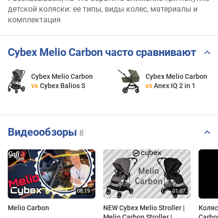
детской коляски: ее типы, виды колес, материалы и
комплектация
Cybex Melio Carbon часто сравнивают
Cybex Melio Carbon
Cybex Melio Carbon
vs
Cybex Balios S
vs
Anex IQ 2 in 1
Видеообзоры
8
Melio Carbon
NEW Cybex Melio Stroller |
Коляс
Melio Carbon Stroller |
Carbo