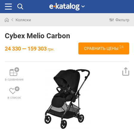
Коляски
Фильтр
Искали
раньше
Cybex Melio Carbon
24
24 330 — 159 303
СРАВНИТЬ ЦЕНЫ
грн.
в сравнение
в список