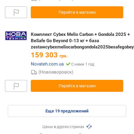
Перейти в магазин
Комплект Cybex Melio Carbon + Gondola 2025 +
BeSafe Go Beyond 0-13 кг + база
zestawcybexmeliocarbongondola2025besafegobe
159 303
грн.
Novateh.com.ua
С нами 1 год
(Новояворовск)
Перейти в магазин
eще
19
предложений
Цены в других странах