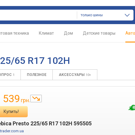
только шины
товая техника
Климат
Дом
Детские товары
Авт
225/65 R17 102H
ВОПРОС
ПОЛЕЗНОЕ
АКСЕССУАРЫ
1
10+
 539
грн.
Купить!
bica Presto 225/65 R17 102H 595505
trader.com.ua