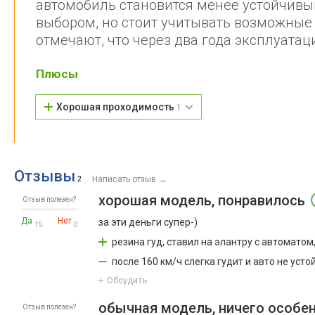
автомобиль становится менее устойчивым
выбором, но стоит учитывать возможные 
отмечают, что через два года эксплуата
Плюсы
Хорошая проходимость
1
Отзывы
→
2
Написать отзыв
хорошая модель, понравилось
Отзыв полезен?
Да
Нет
за эти деньги супер-)
15
0
резина гуд, ставил на элантру с автоматом,
после 160 км/ч слегка гудит и авто не усто
Обсудить
обычная модель, ничего особе
Отзыв полезен?