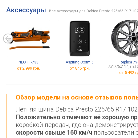
Аксессуары
Все аксессуары для Debica Presto 225/65 R17 10
NEO 11-733
Aspiring Storm 6
Replica 7
7x17/5x114,3 ET
от 2 999 грн.
от 845 грн.
от
5 492 г
Обзор модели на основе отзывов по
Летняя шина Debica Presto 225/65 R17 1
Положительно отмечают её хорошую п
коробкой передач, где она демонстрируе
скорости свыше 160 км/ч
пользователи з