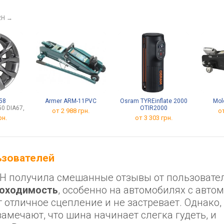
2H
→
958
Armer ARM-11PVC
Osram TYREinflate 2000
Mol
50 DIA67,1
OTIR2000
от 2 988 грн.
от
рн.
от 3 303 грн.
льзователей
02H получила смешанные отзывы от пользовате
роходимость
, особенно на автомобилях с авто
т отличное сцепление и не застревает. Однако,
амечают, что шина начинает слегка гудеть, и