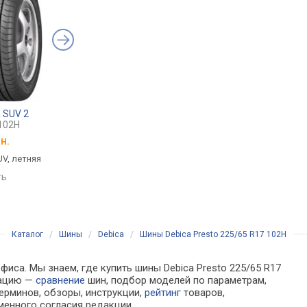
a SUV 2
Barum Bravuris 5HM
Gripmax Stature H/T
102H
225/65 R17 102H
225/65 R17 102H
н.
от
4 832 грн.
от
4 911 грн.
UV, летняя
легковая / SUV, летняя,
легковая / SUV, летн
топливная экономичность —
ть
сравнить
класс C, сцепление -- класс
сравнить
B, шум 71 дБ
Каталог
/
Шины
/
Debica
/
Шины Debica Presto 225/65 R17 102H
иса. Мы знаем, где купить шины Debica Presto 225/65 R17
мацию —
сравнение
шин, подбор моделей по параметрам,
ерминов, обзоры, инструкции,
рейтинг
товаров,
менного согласия редакции.