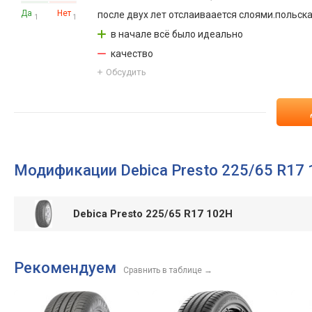
Да
Нет
после двух лет отслаиваается слоями.польск
1
1
в начале всё было идеально
качество
Обсудить
Модификации Debica Presto 225/65 R17
Debica Presto 225/65 R17 102H
Рекомендуем
Сравнить в таблице
→