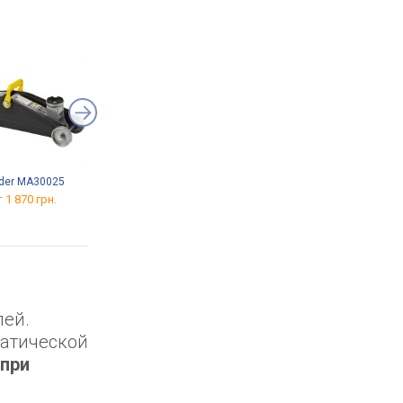
der MA30025
ATRIA MS22C-205
Vitol K-55
 1 870 грн.
от 799 грн.
от 1 281 грн.
лей.
матической
при