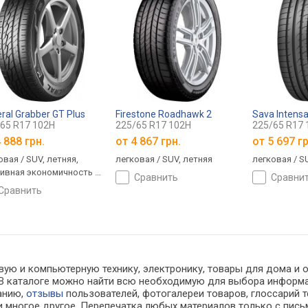
ral Grabber GT Plus
Firestone Roadhawk 2
Sava Intens
65 R17 102H
225/65 R17 102H
225/65 R17 
 888 грн.
от
4 867 грн.
от
5 697 гр
овая / SUV, летняя,
легковая / SUV, летняя
легковая / S
ивная экономичность —
сравнить
сравни
с C, сцепление -- класс
сравнить
ум 71 дБ
вую и компьютерную технику, электронику, товары для дома и оф
х. В каталоге можно найти всю необходимую для выбора инфор
ванию,
отзывы
пользователей, фотогалереи товаров, глоссарий т
 многое другое. Перепечатка любых материалов только с пись