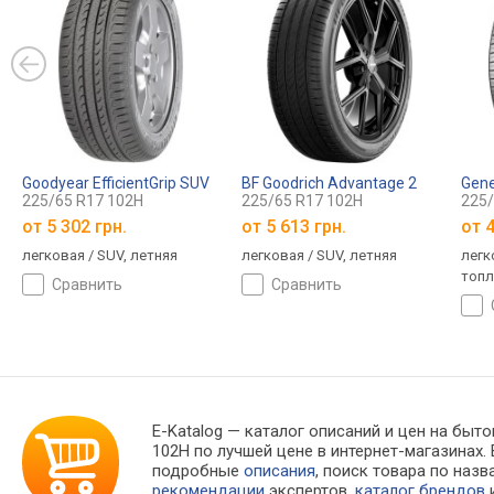
Goodyear EfficientGrip SUV
BF Goodrich Advantage 2
Gene
225/65 R17 102H
225/65 R17 102H
225/
от
5 302 грн.
от
5 613 грн.
от
4
легковая / SUV, летняя
легковая / SUV, летняя
легк
топл
сравнить
сравнить
клас
A, ш
E-Katalog
— каталог описаний и цен на быто
102H по лучшей цене в интернет-магазина
подробные
описания
, поиск товара по наз
рекомендации
экспертов,
каталог брендов
и