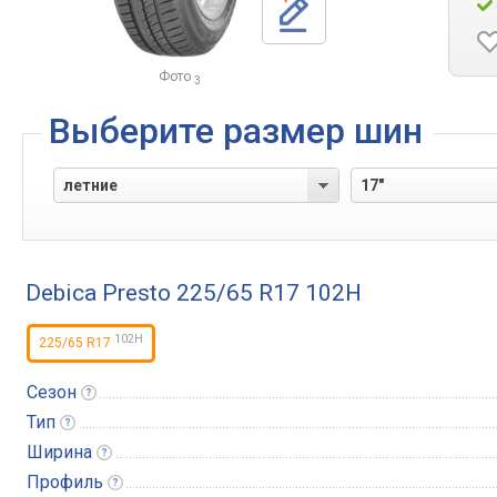
Фото
3
Выберите размер шин
Debica Presto 225/65 R17 102H
102
H
225/65 R17
Сезон
Тип
Ширина
Профиль