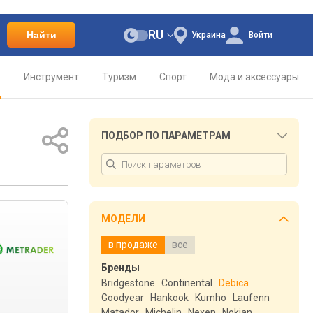
RU
Найти
Украина
Войти
о
Инструмент
Туризм
Спорт
Мода и аксессуары
ПОДБОР ПО ПАРАМЕТРАМ
МОДЕЛИ
в продаже
все
Бренды
Bridgestone
Continental
Debica
Goodyear
Hankook
Kumho
Laufenn
Matador
Michelin
Nexen
Nokian