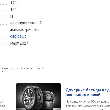
17 "
102
H
ненаправленный
асимметричная
debica.ua
март 2024
ристики и комплектацию товара
bica.
Дочерние бренды вед
шинных компаний
ри
Покрышки от суббрендов 
иля
такими же качествами, как