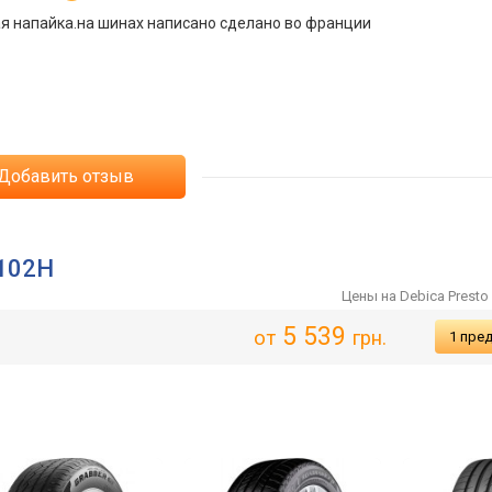
ая напайка.на шинах написано сделано во франции
Добавить отзыв
 102H
Цены на Debica Presto
5 539
от
грн.
1 пре