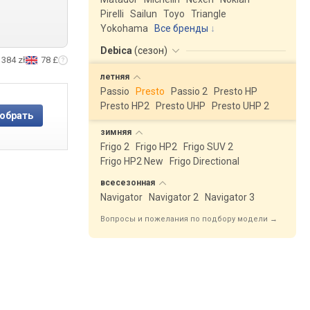
Pirelli
Sailun
Toyo
Triangle
Yokohama
Все бренды
Debica
(
сезон
)
384 zł
78 £
летняя
Passio
Presto
Passio 2
Presto HP
Presto HP2
Presto UHP
Presto UHP 2
зимняя
Frigo 2
Frigo HP2
Frigo SUV 2
Frigo HP2 New
Frigo Directional
всесезонная
Navigator
Navigator 2
Navigator 3
Вопросы и пожелания по подбору модели →