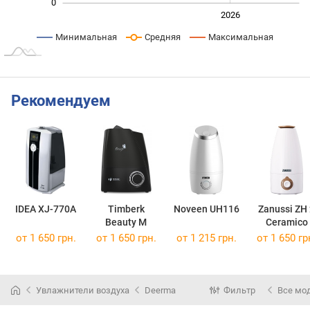
0
2024
2025
2028
2026
L
Минимальная
Средняя
Максимальная
Рекомендуем
IDEA XJ-770A
Timberk
Noveen UH116
Zanussi ZH
Beauty M
Ceramico
от 1 650 грн.
от 1 650 грн.
от 1 215 грн.
от 1 650 гр
Увлажнители воздуха
Deerma
Фильтр
Все мо