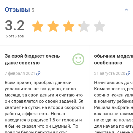
Отзывы
5
3.2
5
отзывов
За свой бюджет очень
обычная модель
даже советую
особенного
7 февраля 2021
31 августа 2020
Всем привет, приобрел данный
Начитавшись док
увлажнитель не так давно, около
Комаровского, ре
месяца, за свои деньги я считаю что
срочно нужен увл
он справляется со своей задачей, 5л
в комнату ребенка
хватает на сутки, на второй скорости
Решила выбрать н
работы, эффект есть. Ночью
как раньше таким
находится в радиусе 1,5 от головы и
никогда не польз
я бы не сказал что он шумный. По
для начала понят
поводу белой перхоти вокруг
действия. Именно