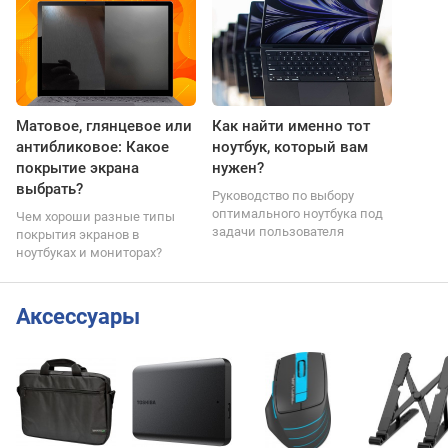
Матовое, глянцевое или
Как найти именно тот
антибликовое: Какое
ноутбук, который вам
покрытие экрана
нужен?
выбрать?
Руководство по выбору
оптимального ноутбука под
Чем хороши разные типы
задачи пользователя
покрытия экранов в
ноутбуках и мониторах?
Аксессуары