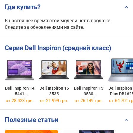
Где купить?
В настоящее время этой модели нет в продаже.
Следите за обновлениями на сайте.
Серия Dell Inspiron (средний класс)
Dell Inspiron 14
Dell Inspiron 15
Dell Inspiron 15
Dell Inspiron
5441
3535
3530
Plus DB162
[I14-5441421001602SA]
[i3535-A813BLK-PUS]
[LDC15250-5434BLK-PUS]
[LDB16250-9
от
28 423 грн.
от
21 999 грн.
от
26 149 грн.
от
64 701 гр
Полезные статьи