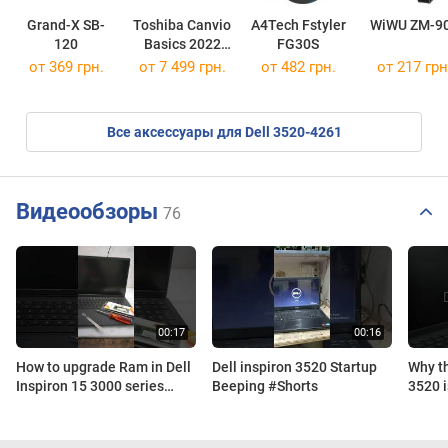
Grand-X SB-
Toshiba Canvio
A4Tech Fstyler
WiWU ZM-9
120
Basics 2022
FG30S
HDTB540EK3CA
от 369 грн.
от
7 499 грн.
от 482 грн.
от 217 грн
Все аксессуары для Dell 3520-4261
Видеообзоры
76
How to upgrade Ram in Dell
Dell inspiron 3520 Startup
Why th
Inspiron 15 3000 series
Beeping #Shorts
3520 i
3520 #dellinspiron
Compu
#ramupgrade #3520
#dell 
#dellindia