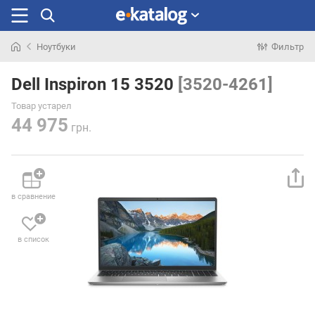
Ноутбуки
Фильтр
Искали
раньше
Dell Inspiron 15 3520
[3520-4261]
Товар устарел
44 975
грн.
в сравнение
в список