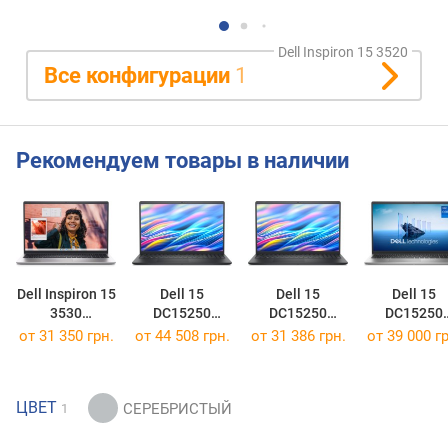
Dell Inspiron 15 3520
Все конфигурации
1
Рекомендуем товары в наличии
Dell Inspiron 15
Dell 15
Dell 15
Dell 15
3530
DC15250
DC15250
DC15250
[DC15250_RPLU_012_MH]
[DC15250RPLU001P]
[DC15250RPLU004P]
[DC15250RP
от
31 350 грн.
от
44 508 грн.
от
31 386 грн.
от
39 000 гр
ЦВЕТ
1