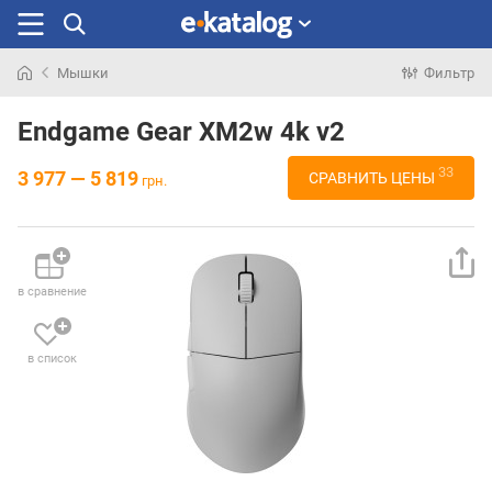
Мышки
Фильтр
Искали
раньше
Endgame Gear XM2w 4k v2
33
3 977 — 5 819
СРАВНИТЬ ЦЕНЫ
грн.
в сравнение
в список