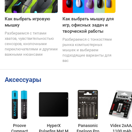
Как выбрать игровую
Как выбрать мышку для
мышку
игр, офисных задач и
творческой работы
Разбираемся с типами
хватов, чувствительностью
Разбираемся с тонкостями
сенсоров, кнопочными
рынка компьютерных
переключателями и другими
мышек и выбираем
важными нюансами
подходящие варианты для
вас
Аксессуары
Proove
HyperX
Panasonic
Videx 2xAA
Compact
Pulsefire Mat M
Eneloop Pro
1100 mAh