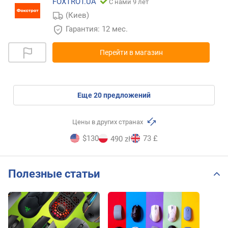
FOXTROT.UA
С нами 9 лет
(Киев)
Гарантия: 12 мес.
Перейти в магазин
eще
20
предложений
Цены в других странах
$130
73 £
490 zł
Полезные статьи