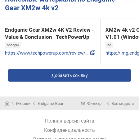
Gear XM2w 4k v2
Endgame Gear XM2w 4K V2 Review -
XM2w 4k v2 C
Value & Conclusion | TechPowerUp
V1.01 (Windo
обзоры
по
https://www.techpowerup.com/review/endgame-gear-xm2w-4k-v2/
Добавить ссылку
Мышки
Endgame Gear
Фильтр
Все модели
Полная версия сайта
Конфиденциальность