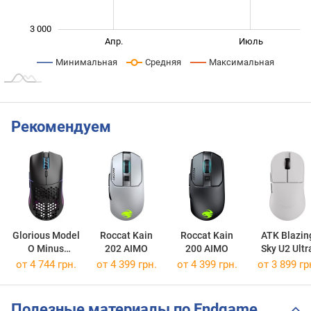
3 000
Янв. 2026
Март
Окт.
Апр.
Июль
L
Минимальная
Средняя
Максимальная
Рекомендуем
Glorious Model
Roccat Kain
Roccat Kain
ATK Blazin
O Minus
202 AIMO
200 AIMO
Sky U2 Ultr
Wireless
от 4 744 грн.
от 4 399 грн.
от 4 399 грн.
от 3 899 гр
Полезные материалы по Endgame