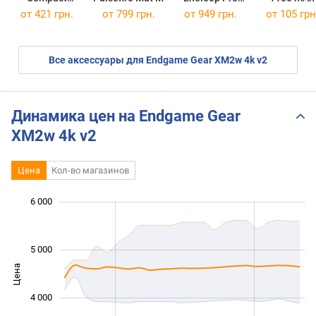
Energy 2xAAA
4xAA 2500 mAh
от 421 грн.
от 799 грн.
от 949 грн.
от 105 грн
750 mAh USB
Type-C
Все аксессуары для Endgame Gear XM2w 4k v2
Динамика цен на Endgame Gear
XM2w 4k v2
Цена
Кол-во магазинов
6 000
 000
 500
 500
 500
 000
 000
5 000
Цена
3 000
4 000