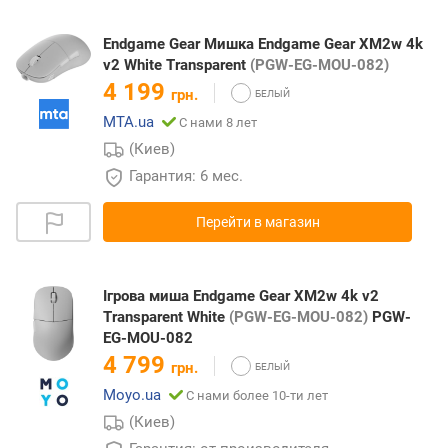
Endgame Gear Мишка Endgame Gear XM2w 4k
v2 White Transparent
(PGW-EG-MOU-082)
4 199
грн.
MTA.ua
С нами 8 лет
(Киев)
Гарантия: 6 мес.
Перейти в магазин
Ігрова миша Endgame Gear XM2w 4k v2
Transparent White
(PGW-EG-MOU-082)
PGW-
EG-MOU-082
4 799
грн.
Moyo.ua
С нами более 10-ти лет
(Киев)