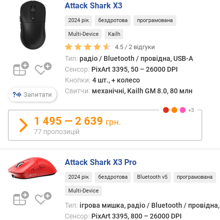
о
Attack Shark X3
г
2024 рік
бездротова
програмована
и
х
Multi-Device
Kailh
4.5 /
2
відгуки
в
Тип:
радіо / Bluetooth / провідна, USB-A
і
Сенсор:
PixArt 3395, 50 – 26000 DPI
д
Кнопки:
4 шт., + колесо
д
Свитчи:
механічні, Kailh GM 8.0, 80 млн
Запитати
о
р
о
1 495 — 2 639
грн.
г
77 пропозицій
и
х
д
Attack Shark X3 Pro
о
2024 рік
бездротова
Bluetooth v5
програмована
д
е
Multi-Device
ш
Тип:
ігрова мишка, радіо / Bluetooth / провідна
е
Сенсор:
PixArt 3395, 800 – 26000 DPI