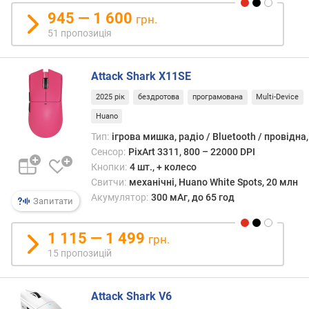
e
945 — 1 600
грн.
t
51 пропозиція
o
o
t
Attack Shark X11SE
h
2025 рік
бездротова
програмована
Multi-Device
т
Huano
е
Тип:
ігрова мишка, радіо / Bluetooth / провідна
х
Сенсор:
PixArt 3311, 800 – 22000 DPI
н
Кнопки:
4 шт., + колесо
о
Свитчи:
механічні, Huano White Spots, 20 млн
л
Акумулятор:
300 мАг, до 65 год
о
Запитати
г
і
1 115 — 1 499
грн.
я
15 пропозицій
п
р
Attack Shark V6
и