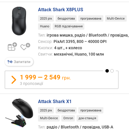
у
р
Attack Shark X8PLUS
с
п
2025 рік
бездротова
програмована
Multi-Device
е
Huano
RGB підсвічування
р
Тип:
ігрова мишка, радіо / Bluetooth / провідна
е
Сенсор:
PixArt 3395, 800 – 40000 DPI
м
Кнопки:
4 шт., + колесо
и
Свитчи:
механічні, Huano, 100 млн
к
а
Запитати
ч
і
1 999 — 2 549
грн.
в
3 пропозиції
о
п
Attack Shark X1
т
и
2025 рік
бездротова
програмована
м
Multi-Device
Omron
док-станція
а
л
Тип:
радіо / Bluetooth / провідна, USB-A