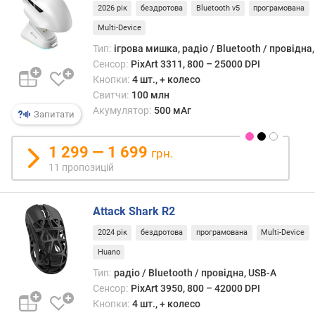
з
2026 рік
бездротова
Bluetooth v5
програмована
н
Multi-Device
а
Тип:
ігрова мишка, радіо / Bluetooth / провідна
ч
Сенсор:
PixArt 3311, 800 – 25000 DPI
е
н
Кнопки:
4 шт., + колесо
н
Свитчи:
100 млн
я
Акумулятор:
500 мАг
Запитати
в
1 299 — 1 699
грн.
и
р
11 пропозицій
о
б
Attack Shark R2
н
и
2024 рік
бездротова
програмована
Multi-Device
к
Huano
с
е
Тип:
радіо / Bluetooth / провідна, USB-A
н
Сенсор:
PixArt 3950, 800 – 42000 DPI
с
Кнопки:
4 шт., + колесо