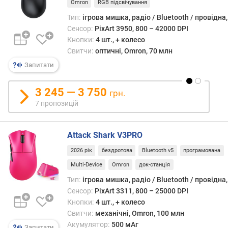
Omron
RGB підсвічування
е
н
Тип:
ігрова мишка, радіо / Bluetooth / провідна
н
Сенсор:
PixArt 3950, 800 – 42000 DPI
я
Кнопки:
4 шт., + колесо
(
Свитчи:
оптичні, Omron, 70 млн
G
Запитати
)
3 245 — 3 750
м
грн.
а
7 пропозицій
к
с
.
Attack Shark V3PRO
ш
2026 рік
бездротова
Bluetooth v5
програмована
в
и
Multi-Device
Omron
док-станція
д
Тип:
ігрова мишка, радіо / Bluetooth / провідна
к
Сенсор:
PixArt 3311, 800 – 25000 DPI
і
Кнопки:
4 шт., + колесо
с
Свитчи:
механічні, Omron, 100 млн
т
Акумулятор:
500 мАг
Запитати