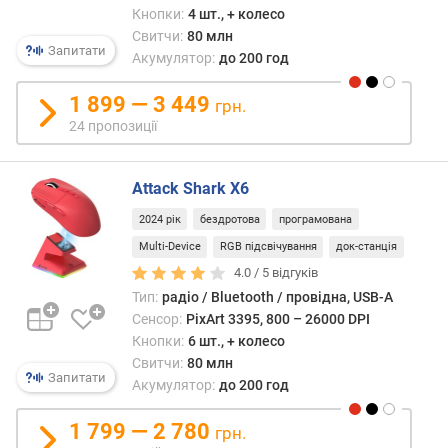
в
Кнопки:
4 шт., + колесо
и
Свитчи:
80 млн
х
Запитати
Акумулятор:
до 200 год
з
1 899 — 3 449
а
грн.
в
24 пропозиції
і
д
Attack Shark X6
г
у
2024 рік
бездротова
програмована
к
Multi-Device
RGB підсвічування
док-станція
а
м
4.0 /
5
відгуків
и
Тип:
радіо / Bluetooth / провідна, USB-A
Сенсор:
PixArt 3395, 800 – 26000 DPI
з
Кнопки:
6 шт., + колесо
а
Свитчи:
80 млн
д
Запитати
Акумулятор:
до 200 год
а
т
1 799 — 2 780
грн.
о