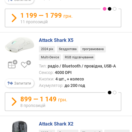
ь
(
i
1 199 — 1 799
грн.
p
11 пропозицій
s
)
Attack Shark X5
м
2024 рік
бездротова
програмована
а
к
Multi-Device
RGB підсвічування
с
Тип:
радіо / Bluetooth / провідна, USB-A
.
Сенсор:
4000 DPI
ч
Кнопки:
4 шт., + колесо
а
Запитати
Акумулятор:
до 200 год
с
т
899 — 1 149
грн.
о
8 пропозицій
т
а
о
Attack Shark X2
п
и