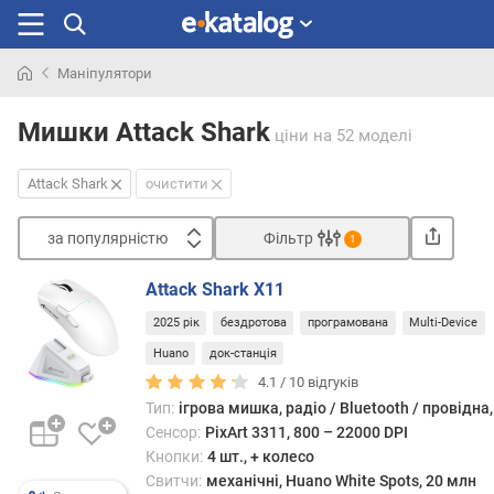
Маніпулятори
Шукали
раніше
Мишки Attack Shark
ціни
на 52 моделі
Attack Shark
очистити
за популярністю
Фільтр
1
Сортувати
Attack Shark X11
з
2025 рік
бездротова
програмована
Multi-Device
а
п
Huano
док-станція
о
4.1 /
10
відгуків
п
Тип:
ігрова мишка, радіо / Bluetooth / провідна
у
Сенсор:
PixArt 3311, 800 – 22000 DPI
л
Кнопки:
4 шт., + колесо
я
Свитчи:
механічні, Huano White Spots, 20 млн
р