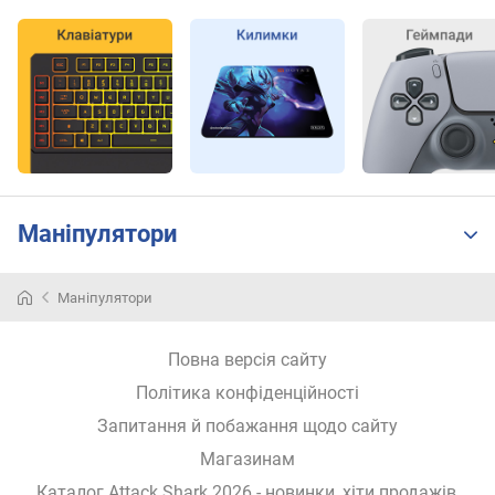
я
к
о
р
п
у
с
а
п
Маніпулятори
і
д
с
Маніпулятори
в
і
ч
Повна версія сайту
у
Політика конфіденційності
в
а
Запитання й побажання щодо сайту
н
Магазинам
н
я
Каталог Attack Shark 2026
- новинки, хіти продажів,