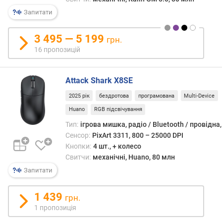
о
Запитати
к
т
3 495 — 5 199
грн.
и
16 пропозицій
п
п
е
Attack Shark X8SE
р
2025 рік
бездротова
програмована
Multi-Device
е
м
Huano
RGB підсвічування
и
Тип:
ігрова мишка, радіо / Bluetooth / провідна
к
Сенсор:
PixArt 3311, 800 – 25000 DPI
а
Кнопки:
4 шт., + колесо
ч
Свитчи:
механічні, Huano, 80 млн
і
в
Запитати
р
1 439
грн.
е
1 пропозиція
с