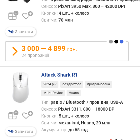
ю
Сенсор:
PixArt 3950 Max, 800 – 42000 DPI
п
Кнопки:
4 шт., + колесо
р
Свитчи:
70 млн
о
п
Запитати
о
з
и
3 000 — 4 899
грн.
ц
24 пропозиції
і
й
Attack Shark R1
2024 рік
бездротова
програмована
в
е
Multi-Device
Huano
р
Тип:
радіо / Bluetooth / провідна, USB-A
с
Сенсор:
PixArt 3311, 800 – 18000 DPI
і
Кнопки:
5 шт., + колесо
я
Свитчи:
механічні, Huano, 20 млн
B
Акумулятор:
до 65 год
Запитати
l
u