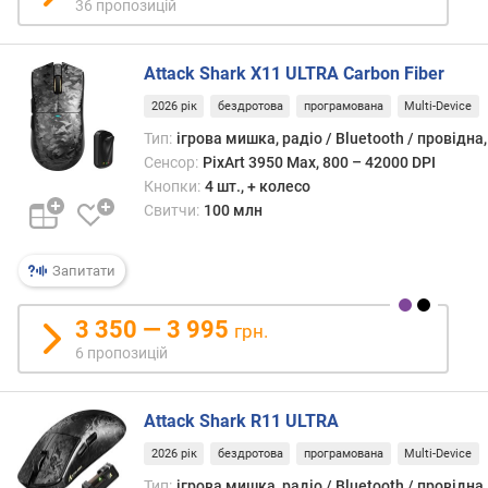
36 пропозицій
ю
д
о
Attack Shark X11 ULTRA Carbon Fiber
д
а
2026 рік
бездротова
програмована
Multi-Device
в
Тип:
ігрова мишка, радіо / Bluetooth / провідна
а
Сенсор:
PixArt 3950 Max, 800 – 42000 DPI
н
Кнопки:
4 шт., + колесо
н
Свитчи:
100 млн
я
з
Запитати
а
к
3 350 — 3 995
грн.
і
6 пропозицій
л
ь
к
Attack Shark R11 ULTRA
і
с
2026 рік
бездротова
програмована
Multi-Device
т
Тип:
ігрова мишка, радіо / Bluetooth / провідна