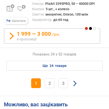
ь
Сенсор:
PixArt 3395PRO, 50 – 40000 DPI
н
Кнопки:
5 шт., + колесо
и
Свитчи:
механічні, Omron, 100 млн
й
Акумулятор:
до 65 год
Запитати
х
в
1 999 — 3 000
а
грн.
т
4 пропозиції
п
і
Показано 24 з 52 товарів
д
с
ще
24
товари
в
і
ч
1
2
3
у
в
а
н
Можливо, вас зацікавить
н