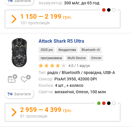
Запитати
Акумулятор:
300 мАг, до 65 год
н
і
1 150 — 2 199
грн.
с
101 пропозиція
т
ю
Attack Shark R5 Ultra
в
і
2025 рік
бездротова
Bluetooth v5
д
програмована
Multi-Device
Omron
д
е
4.0 /
1
відгук
ш
Тип:
радіо / Bluetooth / провідна, USB-A
е
Сенсор:
PixArt 3950, 42000 DPI
в
Кнопки:
4 шт., + колесо
и
Свитчи:
механічні, Omron, 100 млн
Запитати
х
д
2 959 — 4 399
о
грн.
д
81 пропозиція
о
р