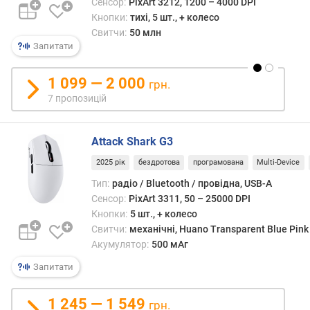
Сенсор:
PixArt 3212, 1200 – 4000 DPI
р
Кнопки:
тихі, 5 шт., + колесо
о
Свитчи:
50 млн
з
Запитати
д
і
л
1 099 — 2 000
грн.
ь
7 пропозицій
н
а
з
Attack Shark G3
д
а
2025 рік
бездротова
програмована
Multi-Device
т
Тип:
радіо / Bluetooth / провідна, USB-A
н
Сенсор:
PixArt 3311, 50 – 25000 DPI
і
Кнопки:
5 шт., + колесо
с
Свитчи:
механічні, Huano Transparent Blue Pink
т
Акумулятор:
500 мАг
ь
с
Запитати
е
н
1 245 — 1 549
грн.
с