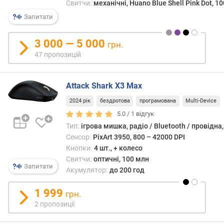
о
Свитчи:
механічні, Huano Blue Shell Pink Dot, 1
р
Запитати
а
м
3 000 — 5 000
грн.
і
47 пропозицій
н
р
о
Attack Shark X3 Max
з
2024 рік
бездротова
програмована
Multi-Device
д
5.0 /
1
відгук
і
л
Тип:
ігрова мишка, радіо / Bluetooth / провідна
ь
Сенсор:
PixArt 3950, 800 – 42000 DPI
н
Кнопки:
4 шт., + колесо
а
Свитчи:
оптичні, 100 млн
Запитати
з
Акумулятор:
до 200 год
д
а
1 999
грн.
т
2 пропозиції
н
і