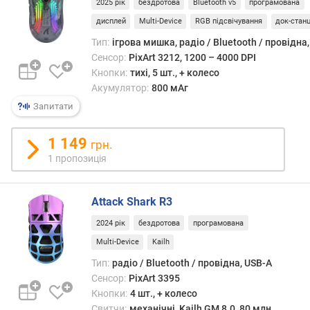
2025 рік
бездротова
Bluetooth v5
програмована
т
дисплей
Multi-Device
RGB підсвічування
док-стан
у
в
Тип:
ігрова мишка, радіо / Bluetooth / провідна
а
Сенсор:
PixArt 3212, 1200 – 4000 DPI
н
Кнопки:
тихі, 5 шт., + колесо
н
Акумулятор:
800 мАг
я
Запитати
к
1 149
і
грн.
л
1 пропозиція
ь
к
і
Attack Shark R3
с
2024 рік
бездротова
програмована
т
ь
Multi-Device
Kailh
к
Тип:
радіо / Bluetooth / провідна, USB-A
н
Сенсор:
PixArt 3395
о
Кнопки:
4 шт., + колесо
п
Свитчи:
механічні, Kailh GM 8.0, 80 млн