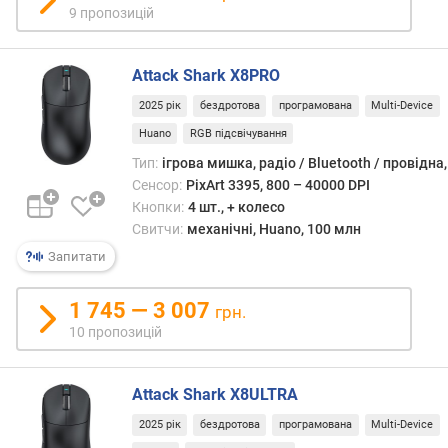
9 пропозицій
о
р
а
Attack Shark X8PRO
(
D
2025 рік
бездротова
програмована
Multi-Device
P
Huano
RGB підсвічування
I
Тип:
ігрова мишка, радіо / Bluetooth / провідна
)
Сенсор:
PixArt 3395, 800 – 40000 DPI
м
Кнопки:
4 шт., + колесо
а
Свитчи:
механічні, Huano, 100 млн
к
Запитати
с
.
1 745 — 3 007
грн.
п
10 пропозицій
р
и
с
Attack Shark X8ULTRA
к
о
2025 рік
бездротова
програмована
Multi-Device
р