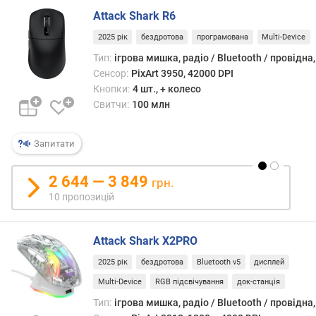
с
Attack Shark R6
т
2025 рік
бездротова
програмована
Multi-Device
ь
с
Тип:
ігрова мишка, радіо / Bluetooth / провідна
е
Сенсор:
PixArt 3950, 42000 DPI
н
Кнопки:
4 шт., + колесо
с
Свитчи:
100 млн
о
р
а
Запитати
(
D
2 644 — 3 849
грн.
P
10 пропозицій
I
)
Attack Shark X2PRO
м
а
2025 рік
бездротова
Bluetooth v5
дисплей
к
Multi-Device
RGB підсвічування
док-станція
с
Тип:
ігрова мишка, радіо / Bluetooth / провідна
.