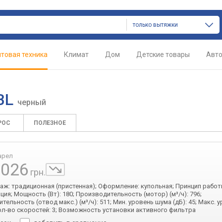
только вытяжки
товая техника
Климат
Дом
Детские товары
Авт
BL
черный
РОС
ПОЛЕЗНОЕ
арел
 026
грн.
таж: традиционная (пристенная); Оформление: купольная; Принцип работ
ция; Мощность (Вт): 180; Производительность (мотор) (м³/ч): 796;
тельность (отвод макс.) (м³/ч): 511; Мин. уровень шума (дБ): 45; Макс.
 Кол-во скоростей: 3; Возможность установки активного фильтра