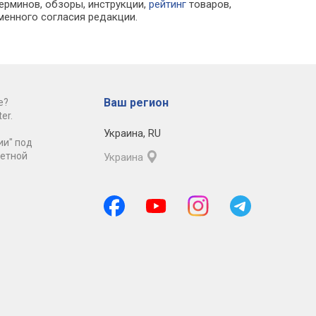
ерминов, обзоры, инструкции,
рейтинг
товаров,
менного согласия редакции.
Ваш регион
е?
er.
Украина
,
RU
ии" под
ретной
Украина