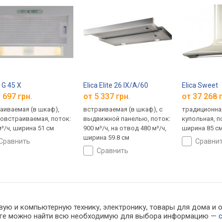
 G 45 X
Elica Elite 26 IX/A/60
Elica Sweet
 697 грн.
от 5 337 грн.
от 37 268 
аиваемая (в шкаф),
встраиваемая (в шкаф), с
традиционная
овстраиваемая, поток:
выдвижной панелью, поток:
купольная, по
м³/ч, ширина 51 см
900 м³/ч, на отвод 480 м³/ч,
ширина 85 с
ширина 59.8 см
сравнить
сравни
сравнить
вую и компьютерную технику, электронику, товары для дома и 
алоге можно найти всю необходимую для выбора информацию —