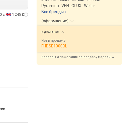
Pyramida
VENTOLUX
Weilor
Все бренды
0 zł
1 245 £
(
оформление
)
купольная
Нет в продаже
FHDSE1000BL
Вопросы и пожелания по подбору модели →
ели