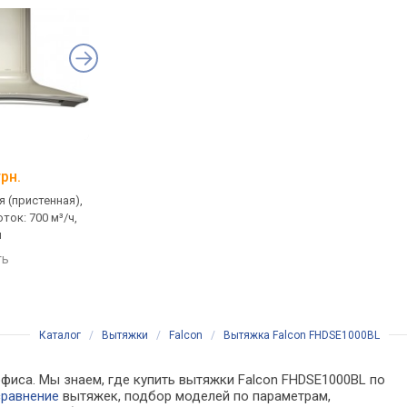
ELEYUS Storm 1200 LED SMD 60 WH
Elica Elite 14 PLUS I
грн.
от 8 204 грн.
от 5 996 грн.
 (пристенная),
встраиваемая (в шкаф), с
встраиваемая (в шка
ток: 700 м³/ч,
выдвижной панелью, поток:
выдвижной панелью,
м
1200 м³/ч, ширина 60 см
1000 м³/ч, ширина 60
ть
сравнить
сравнить
Каталог
/
Вытяжки
/
Falcon
/
Вытяжка Falcon FHDSE1000BL
офиса. Мы знаем, где купить вытяжки Falcon FHDSE1000BL по
сравнение
вытяжек, подбор моделей по параметрам,