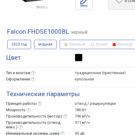
в сп
Фото
7
Falcon FHDSE1000BL
черный
2023 год
мощная
бежевый
белый
красный
Цвет
Тип и
монтаж
традиционная (пристенная)
Оформление
купольная
Технические параметры
Принцип
работы
отвод / рециркуляция
Мощность
180 Вт
Производительность
(мотор)
796 м³/ч
Производительность (отвод
511 м³/ч
макс.)
Минимальный уровень
шума
45 дБ