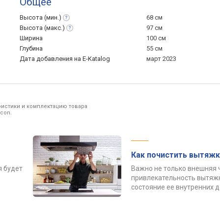
Общее
Высота
(мин.)
68 см
Высота
(макс.)
97 см
Ширина
100 см
Глубина
55 см
Дата добавления на E-Katalog
март 2023
ристики и комплектацию товара
con.
Как почистить вытяжк
я будет
Важно не только внешняя 
привлекательность вытяжк
состояние ее внутренних 