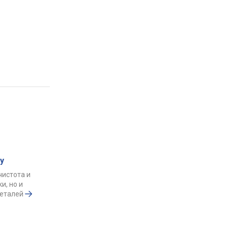
у
чистота и
и, но и
деталей