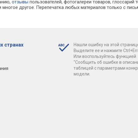
ванию,
отзывы
пользователей, фотогалереи товаров, глоссарий т
 многое другое. Перепечатка любых материалов только с пись
х странах
Нашли ошибку на этой страниц
Выделите ее и нажмите Ctrl+Ent
Или воспользуйтесь функцией
"Сообщить об ошибке в описан
ания
таблицей с параметрами конк
модели.