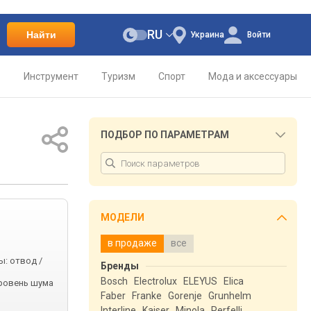
RU
Найти
Украина
Войти
о
Инструмент
Туризм
Спорт
Мода и аксессуары
ПОДБОР ПО ПАРАМЕТРАМ
МОДЕЛИ
в продаже
все
ы: отвод /
Бренды
Bosch
Electrolux
ELEYUS
Elica
 уровень шума
Faber
Franke
Gorenje
Grunhelm
Interline
Kaiser
Minola
Perfelli