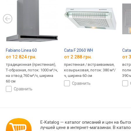
Fabiano Linea 60
Cata F 2060 WH
Cata
от 12 824 грн.
от 2 288 грн.
от 3
традиционная (пристенная),
пристенная / встраиваемая,
встр
Т-образная, поток: 1000 м³/ч,
козырьковая, поток: 380 м³/
полн
на отвод 760 м³/ч, ширина
ч, ширина 60 см
390 
60 см
сравнить
сравнить
E-Katalog
— каталог описаний и цен на быто
лучшей цене в интернет-магазинах. В кат