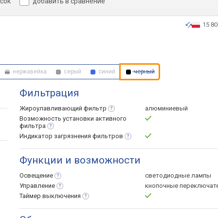
исок
добавить в сравнение
15 80
нержавейка
серый
синий
черный
Фильтрация
Жироулавливающий
фильтр
алюминиевый
Возможность установки активного
фильтра
Индикатор загрязнения
фильтров
Функции и возможности
Освещение
светодиодные лампы
Управление
кнопочные переключат
Таймер
выключения