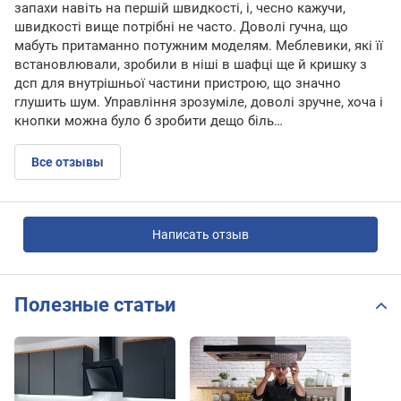
запахи навіть на першій швидкості, і, чесно кажучи,
швидкості вище потрібні не часто. Доволі гучна, що
мабуть притаманно потужним моделям. Меблевики, які її
встановлювали, зробили в ніші в шафці ще й кришку з
дсп для внутрішньої частини пристрою, що значно
глушить шум. Управління зрозуміле, доволі зручне, хоча і
кнопки можна було б зробити дещо біль…
Все отзывы
Написать отзыв
Полезные статьи