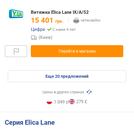
Витяжка Elica Lane IX/A/52
15 401
грн.
Цифра
С нами 9 лет
(Киев)
Перейти в магазин
eще
20
предложений
Цены в других странах
279 £
1 049 zł
Серия Elica Lane