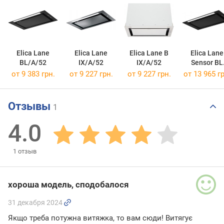
Elica Lane
Elica Lane
Elica Lane B
Elica Lane
BL/A/52
IX/A/52
IX/A/52
Sensor BL
MAT/A/52
от 9 383 грн.
от 9 227 грн.
от 9 227 грн.
от 13 965 гр
Отзывы
1
4.0
1
отзыв
хороша модель, сподобалося
31 декабря 2024
Якщо треба потужна витяжка, то вам сюди! Витягує