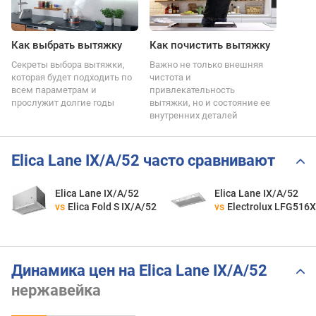
Как выбрать вытяжку
Как почистить вытяжку
Секреты выбора вытяжки,
Важно не только внешняя
которая будет подходить по
чистота и
всем параметрам и
привлекательность
прослужит долгие годы
вытяжки, но и состояние ее
внутренних деталей
Elica Lane IX/A/52 часто сравнивают
Elica Lane IX/A/52
Elica Lane IX/A/52
vs
Elica Fold S IX/A/52
vs
Electrolux LFG516X
Динамика цен на Elica Lane IX/A/52
нержавейка