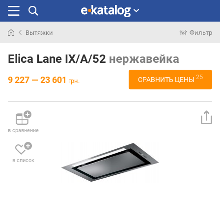
Вытяжки
Фильтр
Искали
раньше
Elica Lane IX/A/52
нержавейка
25
9 227 — 23 601
СРАВНИТЬ ЦЕНЫ
грн.
в сравнение
в список