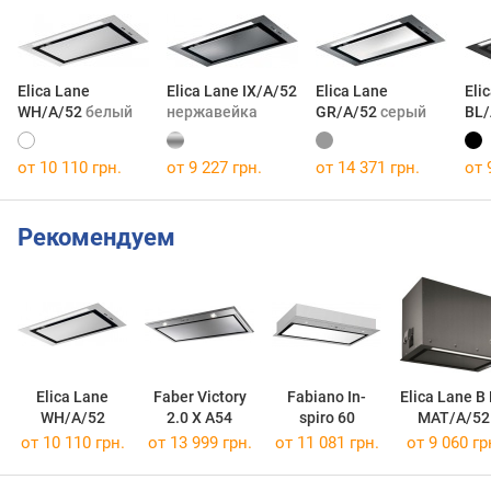
Elica Lane
Elica Lane IX/A/52
Elica Lane
Eli
WH/A/52
белый
нержавейка
GR/A/52
серый
BL
от 10 110 грн.
от 9 227 грн.
от 14 371 грн.
от 
Рекомендуем
Elica Lane
Faber Victory
Fabiano In-
Elica Lane B
WH/A/52
2.0 X A54
spiro 60
MAT/A/52
от 10 110 грн.
от 13 999 грн.
от 11 081 грн.
от 9 060 гр