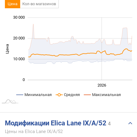
Цена
Кол-во магазинов
30 000
 000
 000
 000
 000
 000
 000
20 000
Цена
10 000
10 000
0
2024
2025
2028
2026
L
Минимальная
Средняя
Максимальная
Модификации Elica Lane IX/A/52
4
Цены на Elica Lane IX/A/52