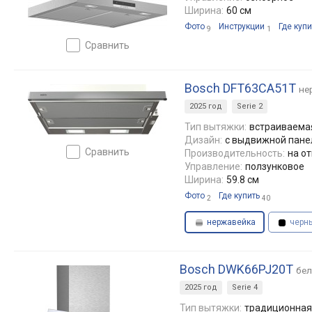
Ширина:
60 см
Фото
Инструкции
Где купи
9
1
сравнить
Bosch DFT63CA51T
не
2025 год
Serie 2
Тип вытяжки:
встраиваемая
Дизайн:
с выдвижной пан
сравнить
Производительность:
на от
Управление:
ползунковое
Ширина:
59.8 см
Фото
Где купить
2
40
нержавейка
черн
Bosch DWK66PJ20T
бе
2025 год
Serie 4
Тип вытяжки:
традиционная