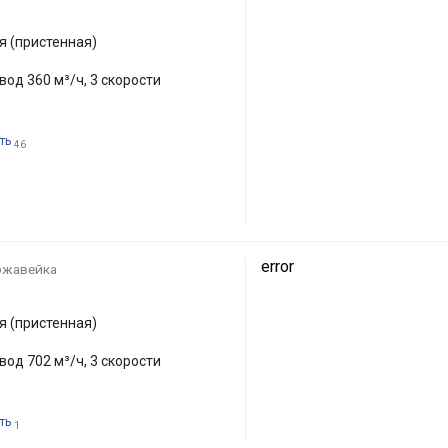
 (пристенная)
вод 360 м³/ч, 3 скорости
ть
46
error
ржавейка
 (пристенная)
вод 702 м³/ч, 3 скорости
ть
1