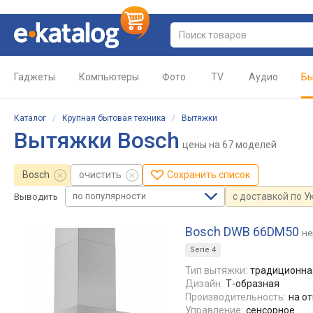
Гаджеты
Компьютеры
Фото
TV
Аудио
Бы
Каталог
/
Крупная бытовая техника
/
Вытяжки
Вытяжки Bosch
цены
на 67 моделей
Bosch
очистить
Сохранить список
по популярности
с доставкой по У
Выводить
Bosch DWB 66DM50
не
Serie 4
Тип вытяжки:
традиционная
Дизайн:
Т-образная
Производительность:
на от
Управление:
сенсорное