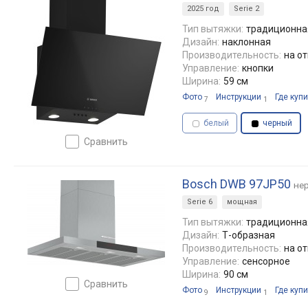
2025 год
Serie 2
Тип вытяжки:
традиционная
Дизайн:
наклонная
Производительность:
на от
Управление:
кнопки
Ширина:
59 см
Фото
Инструкции
Где купи
7
1
белый
черный
сравнить
Bosch DWB 97JP50
не
Serie 6
мощная
Тип вытяжки:
традиционная
Дизайн:
Т-образная
Производительность:
на от
Управление:
сенсорное
Ширина:
90 см
сравнить
Фото
Инструкции
Где купи
9
1