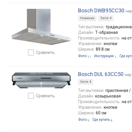
Bosch DWB95CC30
не
Новинка
Serie 4
Тип вытяжки:
традиционная
Дизайн:
Т-образная
Производительность:
на от
Управление:
кнопки
Ширина:
89.8 см
сравнить
Фото
Инструкции
Где куп
11
1
Bosch DUL 63CC50
нер
Serie 4
Тип вытяжки:
пристенная /
сравнить
Дизайн:
козырьковая
Производительность:
на от
Управление:
кнопки
Ширина:
60 см
Фото
Где купить
9
4