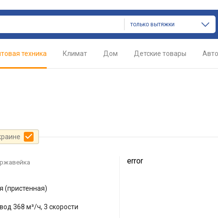
только вытяжки
товая техника
Климат
Дом
Детские товары
Авт
краине
error
ржавейка
 (пристенная)
вод 368 м³/ч, 3 скорости