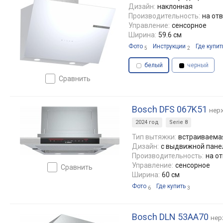
Дизайн:
наклонная
Производительность:
на отв
Управление:
сенсорное
Ширина:
59.6 см
Фото
Инструкции
Где купит
5
2
белый
черный
сравнить
Bosch DFS 067K51
нер
2024 год
Serie 8
Тип вытяжки:
встраиваемая
Дизайн:
с выдвижной пан
Производительность:
на от
Управление:
сенсорное
сравнить
Ширина:
60 см
Фото
Где купить
6
3
Bosch DLN 53AA70
нер