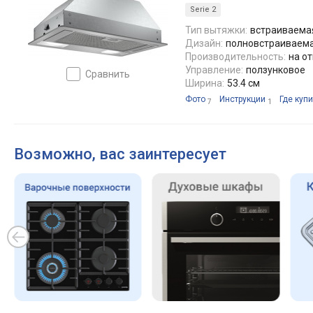
Serie 2
Тип вытяжки:
встраиваемая
Дизайн:
полновстраиваем
Производительность:
на от
Управление:
ползунковое
сравнить
Ширина:
53.4 см
Фото
Инструкции
Где купи
7
1
Возможно, вас заинтересует