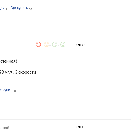
ции
Где купить
1
33
error
1
0
0
0
стенная)
93 м³/ч, 3 скорости
е купить
8
error
рный