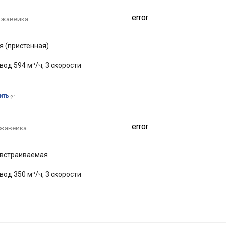
error
ржавейка
 (пристенная)
вод 594 м³/ч, 3 скорости
ить
21
error
жавейка
 встраиваемая
вод 350 м³/ч, 3 скорости