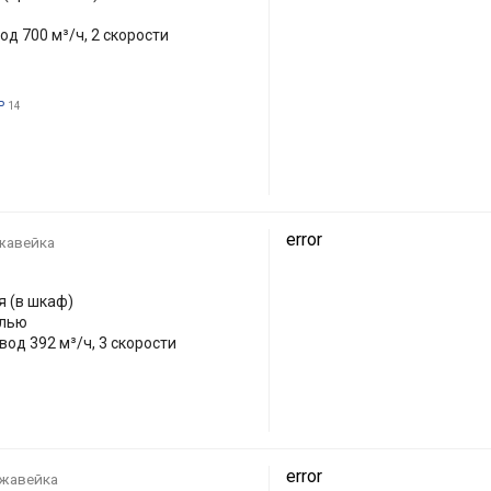
од 700 м³/ч, 2 скорости
ь
14
error
жавейка
 (в шкаф)
елью
вод 392 м³/ч, 3 скорости
error
жавейка