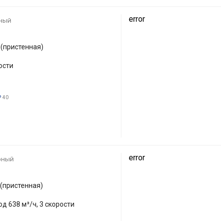
error
ный
(пристенная)
ости
ь
40
error
рный
(пристенная)
од 638 м³/ч, 3 скорости