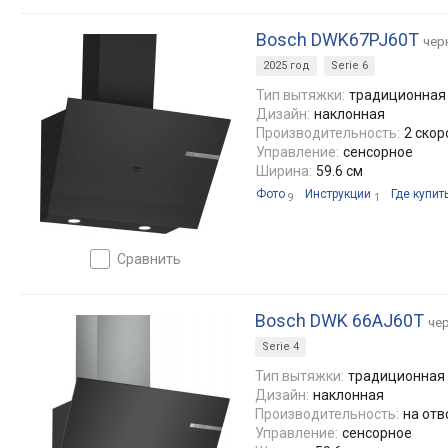
Bosch DWK67PJ60T
чер
2025 год
Serie 6
Тип вытяжки:
традиционная 
Дизайн:
наклонная
Производительность:
2 скор
Управление:
сенсорное
Ширина:
59.6 см
Фото
Инструкции
Где купит
9
1
сравнить
Bosch DWK 66AJ60T
че
Serie 4
Тип вытяжки:
традиционная 
Дизайн:
наклонная
Производительность:
на отв
Управление:
сенсорное