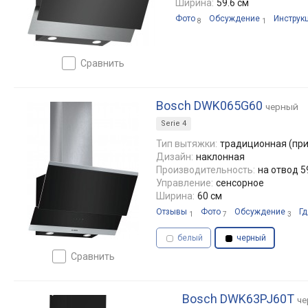
Ширина:
59.6 см
Фото
Обсуждение
Инструк
8
1
сравнить
Bosch DWK065G60
черный
Serie 4
Тип вытяжки:
традиционная (при
Дизайн:
наклонная
Производительность:
на отвод 5
Управление:
сенсорное
Ширина:
60 см
Отзывы
Фото
Обсуждение
Гд
1
7
3
белый
черный
сравнить
Bosch DWK63PJ60T
че