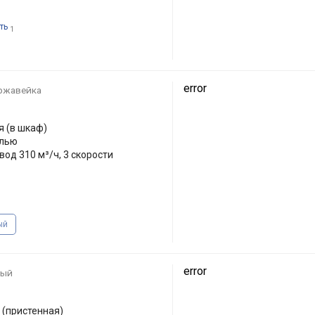
ть
1
error
ржавейка
 (в шкаф)
елью
вод 310 м³/ч, 3 скорости
ый
error
лый
 (пристенная)