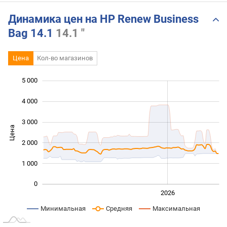
Динамика цен на HP Renew Business
Bag 14.1
14.1 "
Цена
Кол-во магазинов
5 000
 000
 000
 000
4 000
3 000
Цена
1 000
2 000
1 000
0
2024
2025
2028
2026
L
Минимальная
Средняя
Максимальная