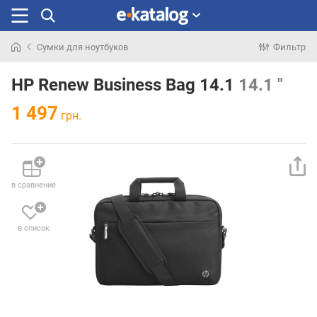
Сумки для ноутбуков
Фильтр
Искали
раньше
HP Renew Business Bag 14.1
14.1 "
1 497
грн.
в сравнение
в список