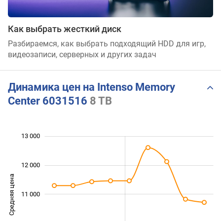
Как выбрать жесткий диск
Разбираемся, как выбрать подходящий HDD для игр,
видеозаписи, серверных и других задач
Динамика цен на Intenso Memory
Center 6031516
8 TB
 500
 000
 500
 500
 000
 000
13 000
12 000
Средняя цена
11 000
10 000