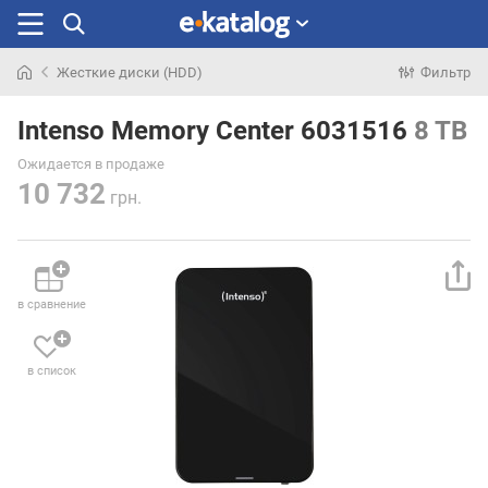
Жесткие диски (HDD)
Фильтр
Искали
раньше
Intenso Memory Center 6031516
8 TB
Ожидается в продаже
10 732
грн.
в сравнение
в список