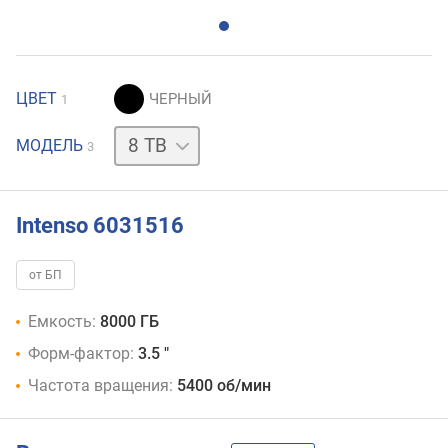
ЦВЕТ
1
4
МОДЕЛЬ
3
TB
6
TB
Intenso 6031516
от БП
Емкость:
8000 ГБ
Форм-фактор:
3.5 "
Частота вращения:
5400 об/мин