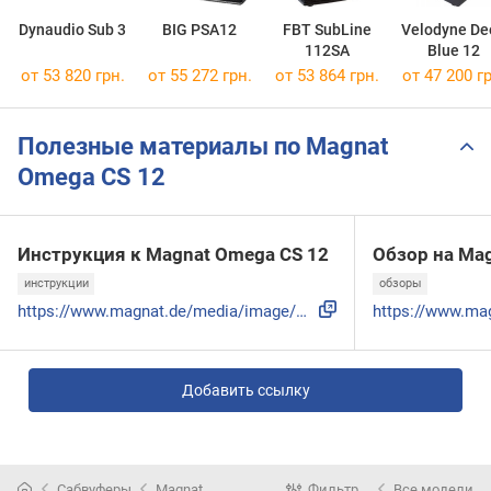
Dynaudio Sub 3
BIG PSA12
FBT SubLine
Velodyne De
112SA
Blue 12
от 53 820 грн.
от 55 272 грн.
от 53 864 грн.
от 47 200 гр
Полезные материалы по Magnat
Omega CS 12
Инструкция к Magnat Omega CS 12
Обзор на Ma
инструкции
обзоры
https://www.magnat.de/media/image/articles/testbericht/Omeg...
Добавить ссылку
Сабвуферы
Magnat
Фильтр
Все модели