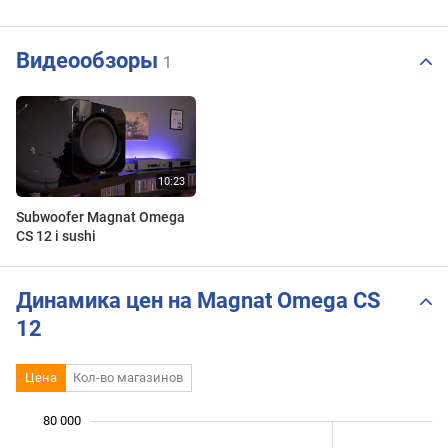
Видеообзоры
1
Subwoofer Magnat Omega
CS 12 i sushi
Динамика цен на Magnat Omega CS
12
Цена
Кол-во магазинов
80 000
 000
 000
0