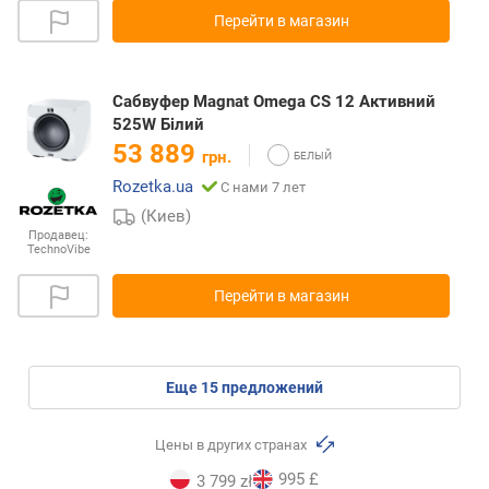
Перейти в магазин
Сабвуфер Magnat Omega CS 12 Активний
525W Білий
53 889
грн.
Rozetka.ua
С нами 7 лет
(Киев)
Продавец:
TechnoVibe
Перейти в магазин
eще
15
предложений
Цены в других странах
995 £
3 799 zł