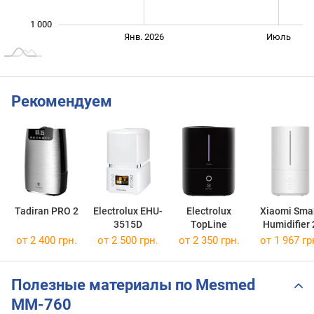
1 000
Янв. 2027
Июль
Янв. 2026
Июль
L
Рекомендуем
Tadiran PRO 2
Electrolux EHU-
Electrolux
Xiaomi Sma
3515D
TopLine
Humidifier 
от 2 400 грн.
от 2 500 грн.
от 2 350 грн.
от 1 967 гр
Полезные материалы по Mesmed
MM-760