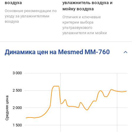
воздуха
увлажнитель воздуха и
мойку воздуха
Основные рекомендации по
уходу за увлажнителями
Отличия и ключевые
воздуха
критерии выбора
ультразвукового
увлажнителя или мойки
Динамика цен на Mesmed MM-760
 200
 400
 600
 500
800
500
0
3 000
2 500
Средняя цена
2 000
1 200
1 500