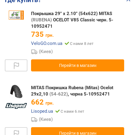
Покрышка 29" x 2.10" (54x622) MITAS
(RUBENA)
OCELOT V85 Classic черн. 5-
10952471
735
грн.
VeloGO.com.ua
С нами 8 лет
(Киев)
Перейти в магазин
MITAS Покришка Rubena (Mitas) Ocelot
29x2,10
(54-622)
, чорна 5-10952471
662
грн.
Lisoped.ua
С нами 6 лет
(Киев)
Перейти в магазин