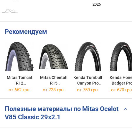
2024
2025
2028
2026
L
Рекомендуем
Mitas Tomcat
Mitas Cheetah
Kenda Turnbull
Kenda Hon
R12
R15
Canyon Pro
Badger Pr
Classic 29x2.1
Classic 29x2.1
29x2.0
29x2.2
от
662 грн.
от
738 грн.
от
759 грн.
от
670 грн
Полезные материалы по Mitas Ocelot
V85 Classic 29x2.1