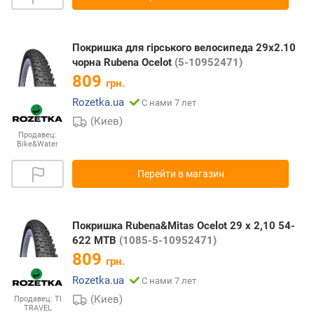
Покришка для гірського велосипеда 29x2.10
чорна Rubena Ocelot
(5-10952471)
809
грн.
Rozetka.ua
С нами 7 лет
(Киев)
Продавец:
Bike&Water
Перейти в магазин
Покришка Rubena&Mitas Ocelot 29 x 2,10 54-
622 MTB
(1085-5-10952471)
809
грн.
Rozetka.ua
С нами 7 лет
(Киев)
Продавец:
TI
TRAVEL