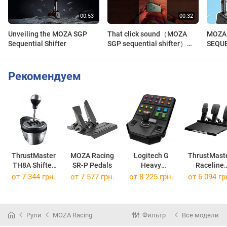
Unveiling the MOZA SGP
That click sound（MOZA
MOZA
Sequential Shifter
SGP sequential shifter）
SEQUE
@Lukdonttrip #mozaracing
UNBO
#simracing #shifters
Рекомендуем
ThrustMaster
MOZA Racing
Logitech G
ThrustMast
TH8A Shifter
SR-P Pedals
Heavy
Raceline
ADD-On One
Equipment Side
Pedals III
от 7 344 грн.
от 7 577 грн.
от 8 225 грн.
от 6 094 гр
Panel
Рули
MOZA Racing
Фильтр
Все модели