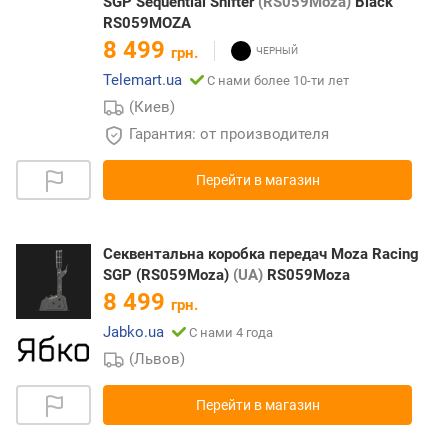
SGP Sequential Shifter
(RS059Moza)
Black
RS059MOZA
8 499
грн.
Telemart.ua
С нами более 10-ти лет
(Киев)
Гарантия: от производителя
Перейти в магазин
Секвентальна коробка передач Moza Racing
SGP (RS059Moza)
(UA)
RS059Moza
8 499
грн.
Jabko.ua
С нами 4 года
(Львов)
Перейти в магазин