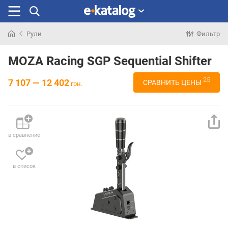
Рули
Фильтр
Искали
раньше
MOZA Racing SGP Sequential Shifter
25
7 107 — 12 402
СРАВНИТЬ ЦЕНЫ
грн.
в сравнение
в список