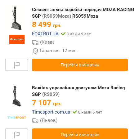
Секвентальна коробка передач MOZA RACING
SGP
(RS059Moza)
RS059Moza
8 499
грн.
FOXTROT.UA
С нами 9 лет
(Киев)
Гарантия: 12 мес.
Перейти в магазин
Важіль управління двигуном Moza Racing
SGP
(RS059)
7 107
грн.
Timesport.com.ua
С нами 6 лет
(Львов)
Перейти в магазин