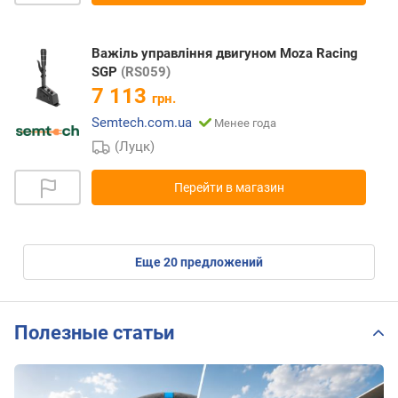
Важіль управління двигуном Moza Racing
SGP
(RS059)
7 113
грн.
Semtech.com.ua
Менее года
(Луцк)
Перейти в магазин
eще
20
предложений
Полезные статьи