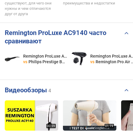
существуют, для чего они
преимущества и недостатки
нужны и чем отличаются
друг от друга
Remington ProLuxe AC9140 часто
сравнивают
Remington ProLuxe AC9140
Remington ProL
vs
Philips Prestige BHB876
vs
Remington Pro Air Shine D5215
Видеообзоры
4