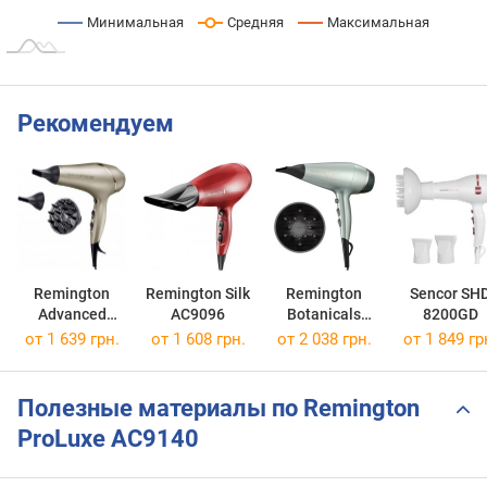
Минимальная
Средняя
Максимальная
Рекомендуем
Remington
Remington Silk
Remington
Sencor SH
Advanced
AC9096
Botanicals
8200GD
Colour Protect
AC5860
от 1 639 грн.
от 1 608 грн.
от 2 038 грн.
от 1 849 гр
AC8605
Полезные материалы по Remington
ProLuxe AC9140