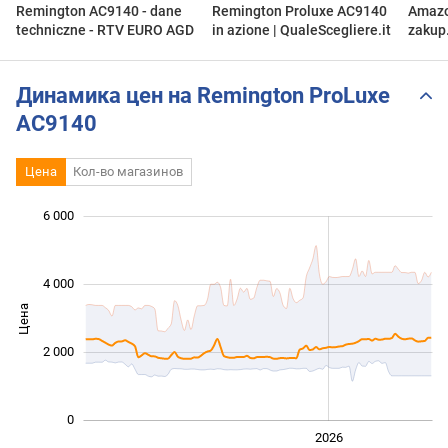
Remington AC9140 - dane
Remington Proluxe AC9140
Amazo
techniczne - RTV EURO AGD
in azione | QualeScegliere.it
zakup
Remin
Profe
Unbox
Динамика цен на Remington ProLuxe
AC9140
Цена
Кол-во магазинов
6 000
 000
 000
 000
 000
 000
 000
4 000
Цена
1 000
2 000
0
2024
2025
2028
2026
L