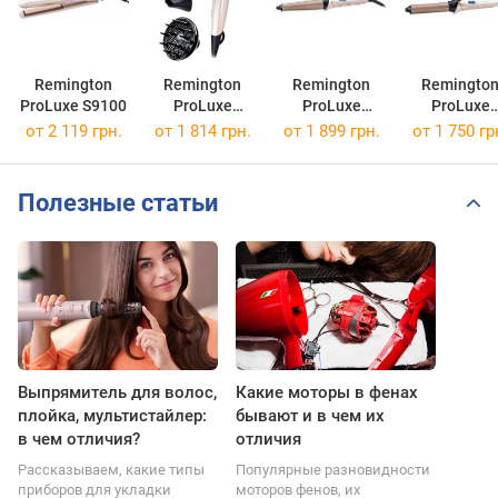
Remington
Remington
Remington
Remingto
ProLuxe S9100
ProLuxe
ProLuxe
ProLuxe
AC9140
CI91X1
CI9132
от 2 119 грн.
от 1 814 грн.
от 1 899 грн.
от 1 750 гр
Полезные статьи
Выпрямитель для волос,
Какие моторы в фенах
плойка, мультистайлер:
бывают и в чем их
в чем отличия?
отличия
Рассказываем, какие типы
Популярные разновидности
приборов для укладки
моторов фенов, их