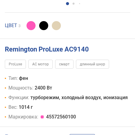
ЦВЕТ
3
Remington ProLuxe AC9140
ProLuxe
AC мотор
смарт
длинный шнур
Тип:
фен
Мощность:
2400 Вт
Функции:
турборежим, холодный воздух, ионизация
Вес:
1014 г
Маркировка:
45572560100