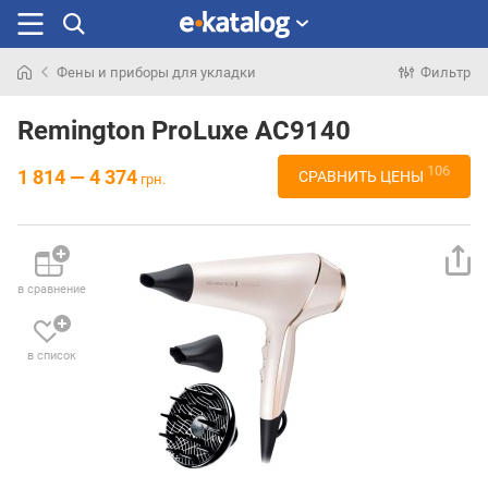
Фены и приборы для укладки
Фильтр
Искали
раньше
Remington ProLuxe AC9140
106
1 814 — 4 374
СРАВНИТЬ ЦЕНЫ
грн.
в сравнение
в список