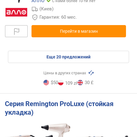
АЛЛО
С нами более 10-ти лет
(Киев)
Гарантия: 60 мес.
Перейти в магазин
eще
20
предложений
Цены в других странах
$50
30 £
109 zł
Серия Remington ProLuxe (стойкая
укладка)