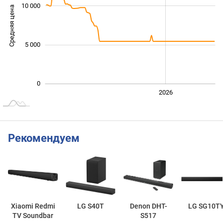
10 000
Средняя цена
10 000
5 000
0
2024
2025
2028
2026
L
Рекомендуем
Xiaomi Redmi
LG S40T
Denon DHT-
LG SG10T
TV Soundbar
S517