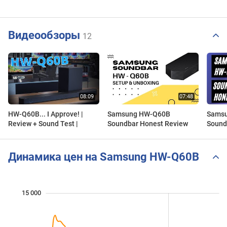
Видеообзоры
12
HW-Q60B... I Approve! |
Samsung HW-Q60B
Sams
Review + Sound Test |
Soundbar Honest Review
Sound
Динамика цен на Samsung HW-Q60B
 000
 000
 000
 000
 000
 000
 000
15 000