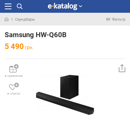
Саундбары
Фильтр
Искали
раньше
Samsung HW-Q60B
5 490
грн.
в сравнение
в список