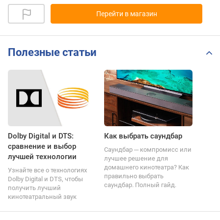
Перейти в магазин
Полезные статьи
Dolby Digital и DTS:
Как выбрать саундбар
сравнение и выбор
Саундбар ─ компромисс или
лучшей технологии
лучшее решение для
домашнего кинотеатра? Как
Узнайте все о технологиях
правильно выбрать
Dolby Digital и DTS, чтобы
саундбар. Полный гайд.
получить лучший
кинотеатральный звук