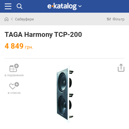
Сабвуфери
Фільтр
Шукали
раніше
TAGA Harmony TCP-200
4 849
грн.
в порівняння
в список