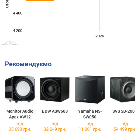
4 400
4 200
2024
2025
2028
2026
L
Рекомендуємо
Monitor Audio
B&W ASW608
Yamaha NS-
SVS SB-200
Apex AW12
SW050
від
від
від
від
35 690 грн.
32 249 грн.
11 061 грн.
54 499 грн