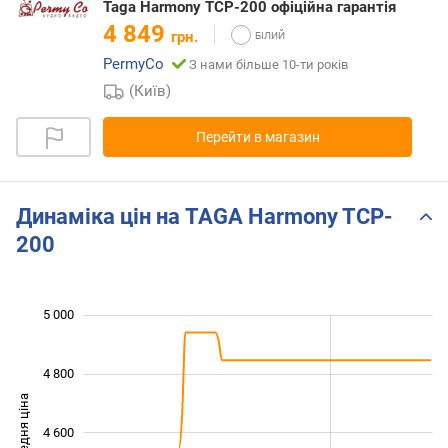
Taga Harmony TCP-200 офіційна гарантія
4 849
грн.
PermyCo
З нами більше 10-ти років
(Київ)
Перейти в магазин
Динаміка цін на TAGA Harmony TCP-
200
 100
 300
 500
 200
 000
 800
5 000
4 800
Середня ціна
4 600
4 300