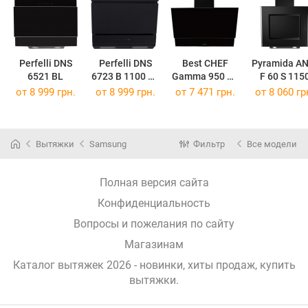
Perfelli DNS
Perfelli DNS
Best CHEF
Pyramida AN
6521 BL
6723 B 1100 BL
Gamma 950 BL
F 60 S 115
LED Strip
60
XGBL
от 8 999 грн.
от 8 999 грн.
от 7 471 грн.
от 8 060 гр
Вытяжки
Samsung
Фильтр
Все модели
Полная версия сайта
Конфиденциальность
Вопросы и пожелания по сайту
Магазинам
Каталог вытяжек 2026 - новинки, хиты продаж,
купить
вытяжки
.