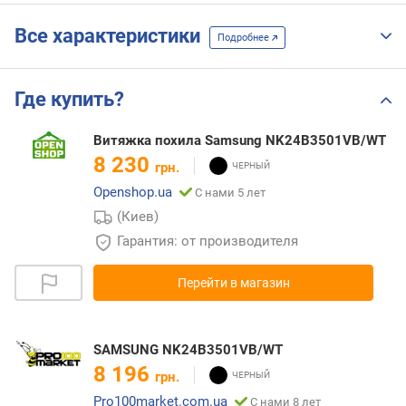
Все характеристики
Подробнее
Где купить?
Витяжка похила Samsung NK24B3501VB/WT
8 230
грн.
Openshop.ua
С нами 5 лет
(Киев)
Гарантия: от производителя
Перейти в магазин
SAMSUNG NK24B3501VB/WT
8 196
грн.
Pro100market.com.ua
С нами 8 лет