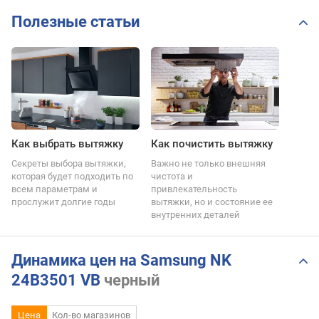
Полезные статьи
Как выбрать вытяжку
Как почистить вытяжку
Секреты выбора вытяжки,
Важно не только внешняя
которая будет подходить по
чистота и
всем параметрам и
привлекательность
прослужит долгие годы
вытяжки, но и состояние ее
внутренних деталей
Динамика цен на Samsung NK
24B3501 VB
черный
Цена
Кол-во магазинов